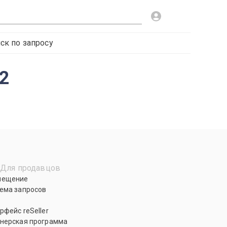
ск по запросу
2
Для продавцов
мещение
ема запросов
рфейс reSeller
нерская программа