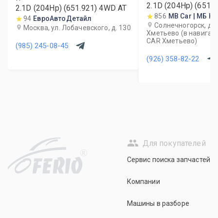
2.1D (204Hp) (651.
2.1D (204Hp) (651.921) 4WD AT
856
MB Car | МБ Ка
94
ЕвроАвтоДетайл
Солнечногорск, де
Москва, ул. Лобачевского, д. 130
Хметьево (в навигат
CAR Хметьево)
(985) 245-08-45
(926) 358-82-22
Для покупателей
R
Сервис поиска запчастей
Компании
Машины в разборе