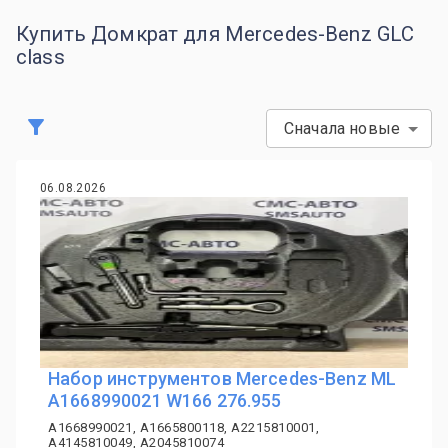
Купить Домкрат для Mercedes-Benz GLC
class
Сначала новые
06.08.2026
Набор инструментов Mercedes-Benz ML
A1668990021 W166 276.955
A1668990021, A1665800118, A2215810001,
A4145810049, A2045810074