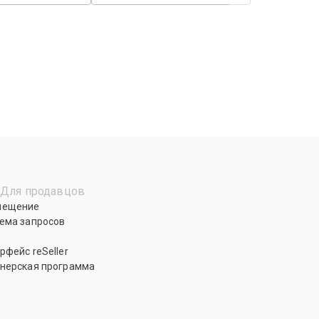
Для продавцов
мещение
ема запросов
рфейс reSeller
нерская программа