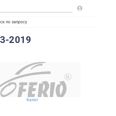
ск по запросу
13-2019
R
Капот