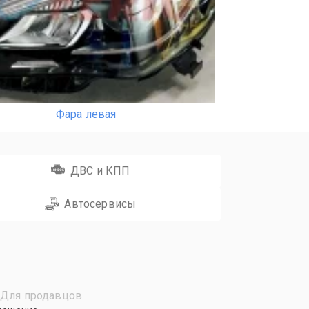
Фара левая
ДВС и КПП
Автосервисы
Для продавцов