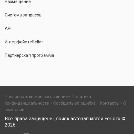
Размещение
Система запросов
API
Интерфейс reSeller
Партнерская программа
Пользовательское соглашение
Политика
конфиденциальности
Сообщить об ошибке
Контакты
О
компании
Все права защищены, поиск автозапчастей Ferio.ru ©
2026