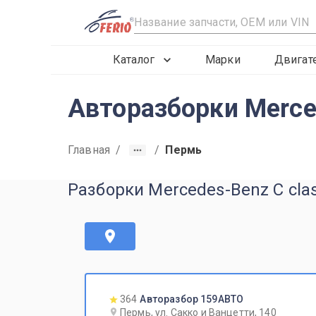
R
Каталог
Марки
Двигат
Авторазборки Merce
Главная
/
/
Пермь
Разборки Mercedes-Benz C cla
364
Авторазбор 159АВТО
Пермь, ул. Сакко и Ванцетти, 140