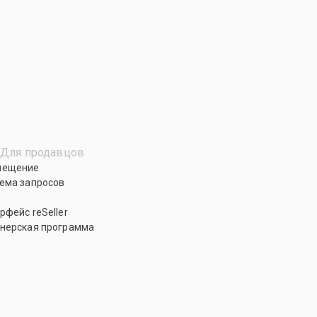
Для продавцов
мещение
ема запросов
рфейс reSeller
нерская программа