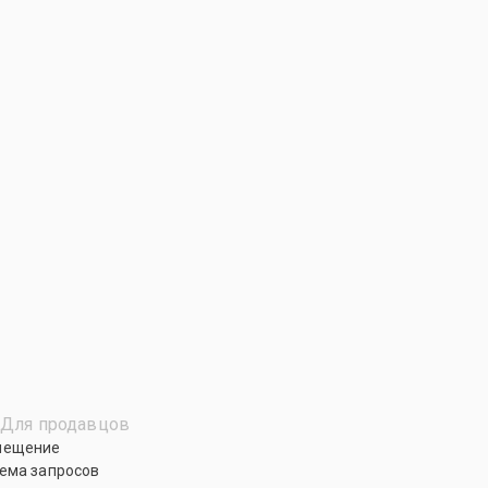
Для продавцов
мещение
ема запросов