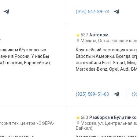
(916) 547-89-73
537
Автолом
 1
Москва, Осташковское шоссе
авщиком б/у запасных
Крупнейший поставщик контр
ании в России. У нас Вы
Европы и Америки. Всегда о
я Японских, Европейских,
автомобили Ford, Smart, Mini,
Mercedes-Benz, Opel, Audi, BM
(925) 589-51-60
(9
660
Разборка в Булатник
тория тех. центра «СФЕРА-
Москва, ул. Центральная в
Байкал)