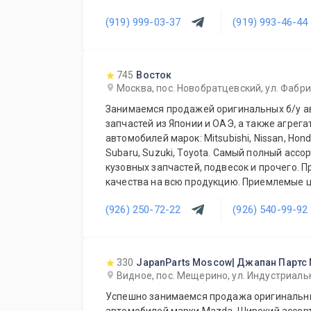
(919) 999-03-37
(919) 993-46-44
745
Восток
Москва, пос. Новобратцевский, ул. Фабри
Занимаемся продажей оригинальных б/у а
запчастей из Японии и ОАЭ, а также агрега
автомобилей марок: Mitsubishi, Nissan, Honda,
Subaru, Suzuki, Toyota. Самый полный асс
кузовных запчастей, подвесок и прочего. 
качества на всю продукцию. Приемлемые ц
постоянных и оптовых клиентов. Будем рад
(926) 250-72-22
(926) 540-99-92
ежедневно!
330
JapanParts Moscow| Джапан Партс
Видное, пос. Мещерино, ул. Индустриальн
Успешно занимаемся продажа оригинальны