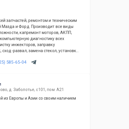
ей запчастей, ремонтом и техническим
 Мазда и Форд. Производит все виды
ложности, капремонт моторов, АКПП,
 компьютерную диагностику всех
истку инжекторов, заправку
сход-развал, замена стекол, установка
сть кузовной и окрасочный ремонт
25) 585-65-04
а). При сервисе работает магазин
п
во, д. Заболотье, с101, пом. А21
й из Европы и Азии со своим наличием