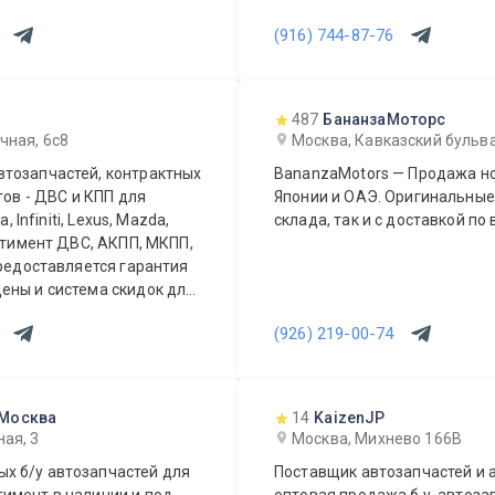
(916) 744-87-76
487
БананзаМоторс
чная, 6с8
Москва, Кавказский бульв
втозапчастей, контрактных
BananzaMotors — Продажа но
тов - ДВС и КПП для
Японии и ОАЭ. Оригинальные
 Infiniti, Lexus, Mazda,
склада, так и с доставкой по 
ортимент ДВС, АКПП, МКПП,
Предоставляется гарантия
ены и система скидок для
ы видеть Вас у себя
(926) 219-00-74
 Москва
14
KaizenJP
ая, 3
Москва, Михнево 166В
х б/у автозапчастей для
Поставщик автозапчастей и а