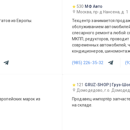
530
МФ Авто
Москва, пр-д Нансена, д. 1
гатов из Европы.
Техцентр занимается продаж
обслуживанием автомобилей
слесарного ремонта любой с
МКПП, редукторов, проводит
современных автомобилей, ч
кондиционеров, шиномонтаж, 
парктроников и т.д. Также е
(985) 226-35-32
(9
(стапель, покрасочная камер
автозапчастей.
121
GRUZ-SHOP | Груз-Шо
Домодедово, г.о. Домодедо
вропейских марок из
Продавец-импортёр запчасте
на складе.