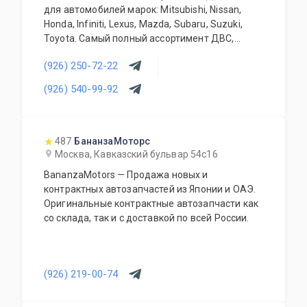
для автомобилей марок: Mitsubishi, Nissan,
Honda, Infiniti, Lexus, Mazda, Subaru, Suzuki,
Toyota. Самый полный ассортимент ДВС,
АКПП, МКПП, кузовных запчастей, подвесок и
(926) 250-72-22
прочего. Предоставляется гарантия качества
на всю продукцию. Приемлемые цены и
(926) 540-99-92
система скидок для постоянных и оптовых
клиентов. Будем рады видеть Вас у себя
ежедневно!
487
БананзаМоторс
Москва, Кавказский бульвар 54с16
BananzaMotors — Продажа новых и
контрактных автозапчастей из Японии и ОАЭ.
Оригинальные контрактные автозапчасти как
со склада, так и с доставкой по всей России.
(926) 219-00-74