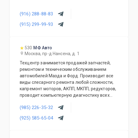
(916) 288-88-83
(915) 299-99-93
530
МФ Авто
Москва, пр-д Нансена, д. 1
Техцентр занимается продажей запчастей,
ремонтом и техническим обслуживанием
автомобилей Мазда и Форд. Производит все
виды слесарного ремонта любой сложности,
капремонт моторов, АКПП, МКПП, редукторов,
проводит компьютерную диагностику всех
современных автомобилей, чистку
(985) 226-35-32
инжекторов, заправку кондиционеров,
шиномонтаж, сход-развал, замена стекол,
(925) 585-65-04
установка парктроников и т.д. Также есть
кузовной и окрасочный ремонт (стапель,
покрасочная камера). При сервисе работает