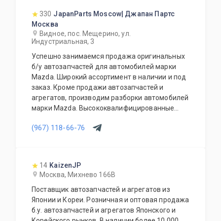
330
JapanParts Moscow| Джапан Партс
Москва
Видное, пос. Мещерино, ул.
Индустриальная, 3
Успешно занимаемся продажа оригинальных
б/у автозапчастей для автомобилей марки
Mazda. Широкий ассортимент в наличии и под
заказ. Кроме продажи автозапчастей и
агрегатов, производим разборки автомобилей
марки Mazda. Высококвалифицированные
специалисты выполнят слесарный ремонт, все
(967) 118-66-76
его виды. В нашем автосервисе проводится
полная диагностика Вашего автомобиля.
Подберем и установим необходимую
автозапчасть или агрегат, а также
14
KaizenJP
дополнительное оборудование для Вашего
Москва, Михнево 166В
автомобиля. Гарантия качества на все услуги
Поставщик автозапчастей и агрегатов из
и продукцию. Квалифицированные
Японии и Кореи. Розничная и оптовая продажа
специалисты. Мы работаем для Вас каждый
б.у. автозапчастей и агрегатов Японского и
день.
Корейского рынков. В наличии более 10 000