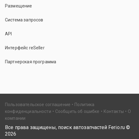
Размещение
Система запросов
API
Интерфейс reSeller
Партнерская программа
Пользовательское соглашение
Политика
конфиденциальности
Сообщить об ошибке
Контакты
О
компании
Все права защищены, поиск автозапчастей Ferio.ru ©
2026