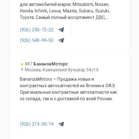
для автомобилей марок: Mitsubishi, Nissan,
Honda, Infiniti, Lexus, Mazda, Subaru, Suzuki,
Toyota. Самый полный ассортимент ДВС,
АКПП, МКПП, кузовных запчастей, подвесок и
(926) 250-72-22
прочего. Предоставляется гарантия качества
на всю продукцию. Приемлемые цены и
(926) 540-99-92
система скидок для постоянных и оптовых
клиентов. Будем рады видеть Вас у себя
ежедневно!
487
БананзаМоторс
Москва, Кавказский бульвар 54с16
BananzaMotors — Продажа новых и
контрактных автозапчастей из Японии и ОАЭ.
Оригинальные контрактные автозапчасти как
со склада, так и с доставкой по всей России.
(926) 219-00-74