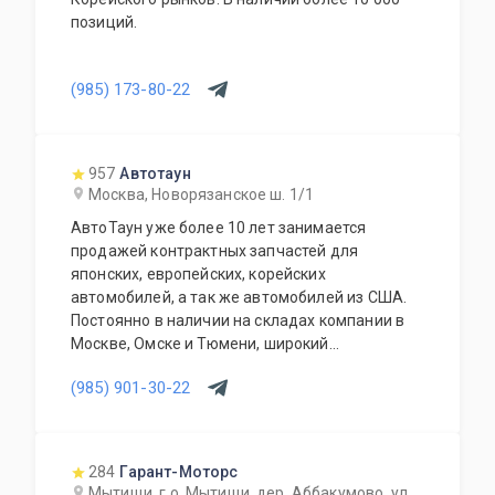
позиций.
(985) 173-80-22
957
Автотаун
Москва, Новорязанское ш. 1/1
АвтоТаун уже более 10 лет занимается
продажей контрактных запчастей для
японских, европейских, корейских
автомобилей, а так же автомобилей из США.
Постоянно в наличии на складах компании в
Москве, Омске и Тюмени, широкий
ассортимент контрактных автозапчастей –
(985) 901-30-22
более 150000 наименований. Все запчасти,
продаваемые с нашего склада БЕЗ пробега по
РФ. Специальное предложение для СТО и
автомагазинов.
284
Гарант-Моторс
Мытищи, г.о. Мытищи, дер. Аббакумово, ул.