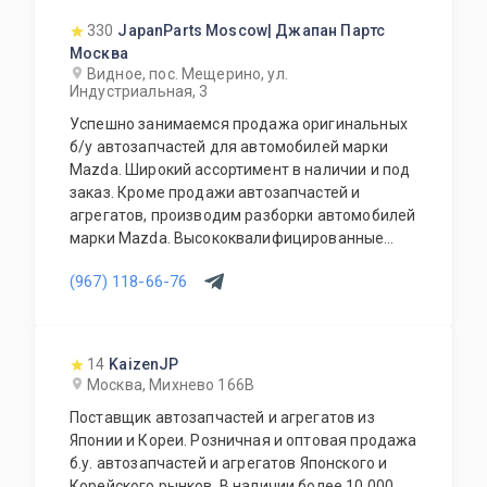
330
JapanParts Moscow| Джапан Партс
Москва
Видное, пос. Мещерино, ул.
Индустриальная, 3
Успешно занимаемся продажа оригинальных
б/у автозапчастей для автомобилей марки
Mazda. Широкий ассортимент в наличии и под
заказ. Кроме продажи автозапчастей и
агрегатов, производим разборки автомобилей
марки Mazda. Высококвалифицированные
специалисты выполнят слесарный ремонт, все
(967) 118-66-76
его виды. В нашем автосервисе проводится
полная диагностика Вашего автомобиля.
Подберем и установим необходимую
автозапчасть или агрегат, а также
14
KaizenJP
дополнительное оборудование для Вашего
Москва, Михнево 166В
автомобиля. Гарантия качества на все услуги
Поставщик автозапчастей и агрегатов из
и продукцию. Квалифицированные
Японии и Кореи. Розничная и оптовая продажа
специалисты. Мы работаем для Вас каждый
б.у. автозапчастей и агрегатов Японского и
день.
Корейского рынков. В наличии более 10 000