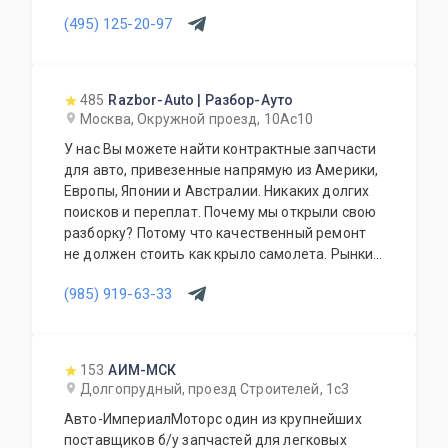
(495) 125-20-97
485
Razbor-Auto | Разбор-Ауто
Москва, Окружной проезд, 10Ас10
У нас Вы можете найти контрактные запчасти
для авто, привезенные напрямую из Америки,
Европы, Японии и Австралии. Никаких долгих
поисков и переплат. Почему мы открыли свою
разборку? Потому что качественный ремонт
не должен стоить как крыло самолета. Рынки
США, Европы, Японии и Австралии полны
(985) 919-63-33
отличных доноров с живыми узлами. Мы
отбираем лучшее, чтобы вы могли починить
авто с умом, а не переплачивать за новый
оригинал у дилера.
153
АИМ-МСК
Долгопрудный, проезд Строителей, 1с3
Авто-ИмпериалМоторс один из крупнейших
поставщиков б/у запчастей для легковых