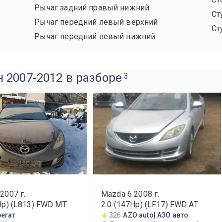
Рычаг задний правый нижний
Ст
Рычаг передний левый верхний
Ст
Рычаг передний левый нижний
 2007-2012 в разборе
3
2007
г.
Mazda 6
2008
г.
Hp) (L813) FWD MT
2.0 (147Hp) (LF17) FWD AT
регат
326
AZO auto| АЗО авто