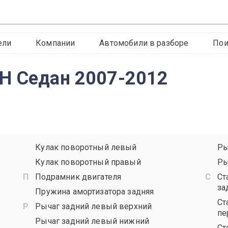
ели
Компании
Автомобили в разборе
Пои
H Седан 2007-2012
Кулак поворотный левый
Ры
Кулак поворотный правый
Ры
Подрамник двигателя
Ст
за
Пружина амортизатора задняя
Ст
Рычаг задний левый верхний
пе
Рычаг задний левый нижний
Ст