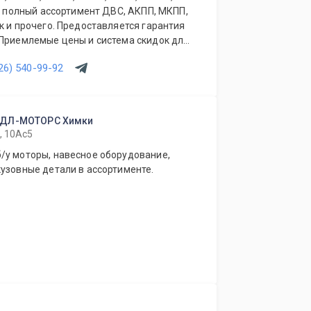
ый полный ассортимент ДВС, АКПП, МКПП,
к и прочего. Предоставляется гарантия
 Приемлемые цены и система скидок для
ов. Будем рады видеть Вас у себя
26) 540-99-92
АДЛ-МОТОРС Химки
, 10Ас5
/у моторы, навесное оборудование,
узовные детали в ассортименте.