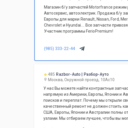
Магазин б/у запчастей Motorfrance режим 
Автосервис, автоэлектрик. Продажа б/у за
Европы для марки Renault, Nissan, Ford, Me
Chevrolet и Hyundai.... Все запчасти привозятся только из Европы.
Участник программы FerioPremium!
(985) 333-22-44
485
Razbor-Auto | Разбор-Ауто
Москва, Окружной проезд, 10Ас10
У нас Вы можете найти контрактные запчас
напрямую из Америки, Европы, Японии и Ав
поисков и переплат. Почему мы открыли св
качественный ремонт не должен стоить ка
США, Европы, Японии и Австралии полны о
узлами. Мы отбираем лучшее, чтобы вы мог
не переплачивать за новый оригинал у дил