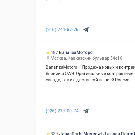
(916) 744-87-76
487
БананзаМоторс
Москва, Кавказский бульвар 54с16
BananzaMotors — Продажа новых и контрак
Японии и ОАЭ. Оригинальные контрактные 
склада, так и с доставкой по всей России.
(926) 219-00-74
330
JapanParts Moscow| Джапан Партс