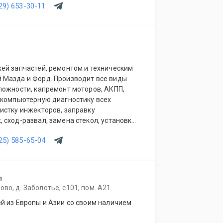
29) 653-30-11
ей запчастей, ремонтом и техническим
 Мазда и Форд. Производит все виды
ложности, капремонт моторов, АКПП,
 компьютерную диагностику всех
истку инжекторов, заправку
сход-развал, замена стекол, установка
сть кузовной и окрасочный ремонт
25) 585-65-04
а). При сервисе работает магазин
п
во, д. Заболотье, с101, пом. А21
й из Европы и Азии со своим наличием