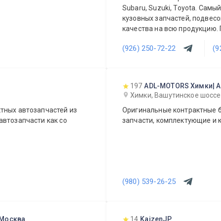
Subaru, Suzuki, Toyota. Сам
кузовных запчастей, подвесо
качества на всю продукцию.
постоянных и оптовых клиент
(926) 250-72-22
(9
ежедневно!
197
ADL-MOTORS Химки| 
Химки, Вашутинское шоссе
тных автозапчастей из
Оригинальные контрактные б
автозапчасти как со
запчасти, комплектующие и к
(980) 539-26-25
 Москва
14
KaizenJP