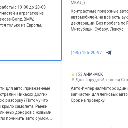
МКАД)
работы с 10-00 до 20-00
Контрактные привозные авто
пчастей и агрегатов из
автомобилей, на всё есть а
rsedes-Benz, BMW,
декларации. Без пробега по Р
Митсубиши, Субару, Лексус.
(495) 125-20-97
153
АИМ-МСК
Долгопрудный, проезд Стр
ти для авто, привезенные
Авто-ИмпериалМоторс один 
стралии. Никаких долгих
запчастей для легковых авто
ою разборку? Потому что
Срок на проверку!
к крыло самолета. Рынки
тличных доноров с живыми
ли починить авто с умом, а
ера.