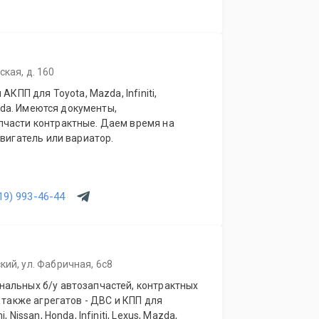
кая, д. 160
АКПП для Toyota, Mazda, Infiniti,
onda. Имеются документы,
ем время на
двигатель или вариатор.
19) 993-46-44
кий, ул. Фабричная, 6с8
альных б/у автозапчастей, контрактных
 также агрегатов - ДВС и КПП для
 Nissan, Honda, Infiniti, Lexus, Mazda,