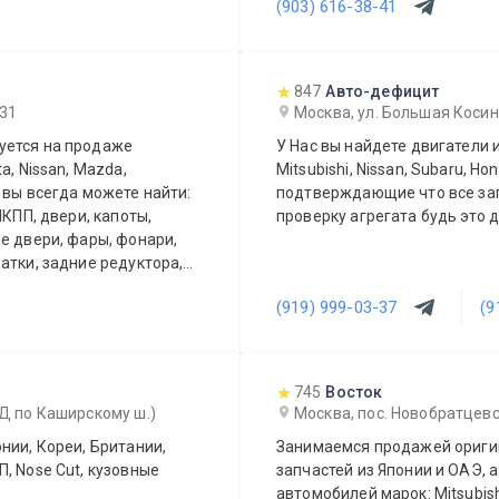
(903) 616-38-41
847
Авто-дефицит
 31
Москва, ул. Большая Косинс
уется на продаже
У Нас вы найдете двигатели и 
a, Nissan, Mazda,
Mitsubishi, Nissan, Subaru, H
аже вы всегда можете найти:
подтверждающие что все запчасти контрактные. Да
МКПП, двери, капоты,
проверку агрегата будь это 
е двери, фары, фонари,
атки, задние редуктора,
и, зеркала, и много других
(919) 999-03-37
(9
у по Москве и Московской
и и доставку до
745
Восток
АД по Каширскому ш.)
Москва, пос. Новобратцевс
нии, Кореи, Британии,
Занимаемся продажей оригин
, Nose Cut, кузовные
запчастей из Японии и ОАЭ, а
автомобилей марок: Mitsubishi,