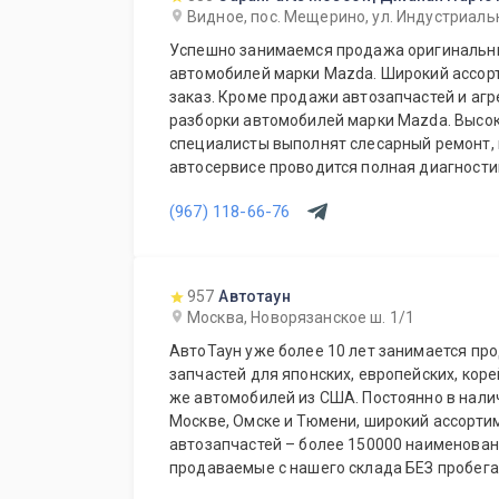
Видное, пос. Мещерино, ул. Индустриальн
Успешно занимаемся продажа оригинальны
автомобилей марки Mazda. Широкий ассорт
заказ. Кроме продажи автозапчастей и агр
разборки автомобилей марки Mazda. Выс
специалисты выполнят слесарный ремонт, 
автосервисе проводится полная диагности
Подберем и установим необходимую автозапчасть 
(967) 118-66-76
также дополнительное оборудование для 
Гарантия качества на все услуги и продукцию. Квалифицированные
специалисты. Мы работаем для Вас каждый
957
Автотаун
Москва, Новорязанское ш. 1/1
АвтоТаун уже более 10 лет занимается пр
запчастей для японских, европейских, коре
же автомобилей из США. Постоянно в наличии на складах компании в
Москве, Омске и Тюмени, широкий ассорти
автозапчастей – более 150000 наименований. Все запча
продаваемые с нашего склада БЕЗ пробега по РФ. Сп
предложение для СТО и автомагазинов.