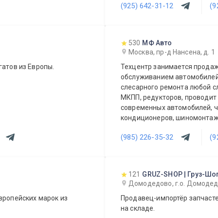
(925) 642-31-12
(9
530
МФ Авто
Москва, пр-д Нансена, д. 1
гатов из Европы.
Техцентр занимается продаж
обслуживанием автомобилей
слесарного ремонта любой с
МКПП, редукторов, проводит
современных автомобилей, ч
кондиционеров, шиномонтаж, 
парктроников и т.д. Также е
(985) 226-35-32
(9
(стапель, покрасочная камер
автозапчастей.
121
GRUZ-SHOP | Груз-Шо
Домодедово, г.о. Домодедо
вропейских марок из
Продавец-импортёр запчасте
на складе.