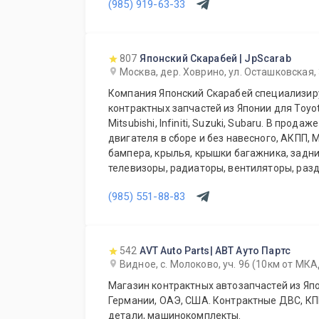
(985) 919-63-33
807
Японский Скарабей | JpScarab
Москва, дер. Ховрино, ул. Осташковская,
Компания Японский Скарабей специализир
контрактных запчастей из Японии для Toyot
Mitsubishi, Infiniti, Suzuki, Subaru. В прод
двигателя в сборе и без навесного, АКПП, 
бампера, крылья, крышки багажника, задни
телевизоры, радиаторы, вентиляторы, разд
карданы, ступицы, суппорта, привода, стойк
(985) 551-88-83
позиций. Так же мы осуществляем доставк
области, транспортной компанией по Росси
транспортной компании.
542
AVT Auto Parts| АВТ Ауто Партс
Видное, с. Молоково, уч. 96 (10км от МК
Магазин контрактных автозапчастей из Япо
Германии, ОАЭ, США. Контрактные ДВС, КПП
детали, машинокомплекты.