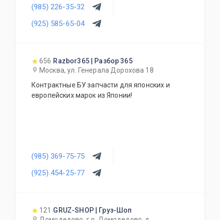
(985) 226-35-32
инжекторов, заправку кондиционеров,
шиномонтаж, сход-развал, замена стекол,
(925) 585-65-04
установка парктроников и т.д. Также есть
кузовной и окрасочный ремонт (стапель,
покрасочная камера). При сервисе работает
магазин автозапчастей.
656
Razbor365 | Разбор 365
Москва, ул. Генерала Дорохова 18
Контрактные БУ запчасти для японских и
европейских марок из Японии!
(985) 369-75-75
(925) 454-25-77
121
GRUZ-SHOP | Груз-Шоп
Домодедово, г.о. Домодедово, д.