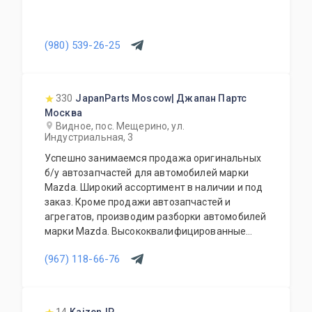
(980) 539-26-25
330
JapanParts Moscow| Джапан Партс
Москва
Видное, пос. Мещерино, ул.
Индустриальная, 3
Успешно занимаемся продажа оригинальных
б/у автозапчастей для автомобилей марки
Mazda. Широкий ассортимент в наличии и под
заказ. Кроме продажи автозапчастей и
агрегатов, производим разборки автомобилей
марки Mazda. Высококвалифицированные
специалисты выполнят слесарный ремонт, все
(967) 118-66-76
его виды. В нашем автосервисе проводится
полная диагностика Вашего автомобиля.
Подберем и установим необходимую
автозапчасть или агрегат, а также