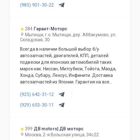
(985) 901-30-22
более 150000 наименований. Все запчасти,
продаваемые с нашего склада БЕЗ пробега по
РФ. Специальное предложение для СТО и
автомагазинов.
284
Гарант-Моторс
Мытищи, г.о. Мытищи, дер. Аббакумово, ул.
Складская, 30
Всегда в наличии большой выбор б/у
автозапчастей, двигателей, КПП, деталей
подвески для японских автомобилей таких
марок как: Ниссан, Митсубиси, Тойота, Мазда,
Хонда, Субару, Лексус, Инфинити. Доставка
автозапчастей из Японии. Гарантия на все
запасные части!
(925) 642-31-12
(929) 653-30-11
399
ДВ motors| ДВ моторс
Москва, 2-я Вольская улица, 34с22