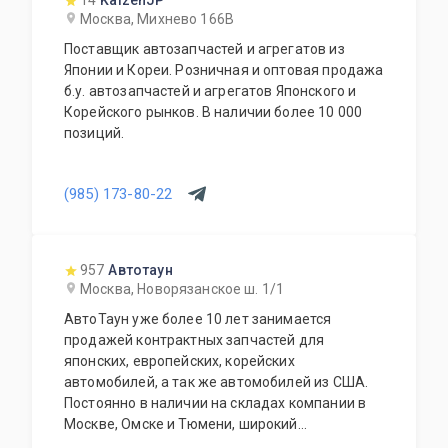
14
KaizenJP
дополнительное оборудование для Вашего
Москва, Михнево 166В
автомобиля. Гарантия качества на все услуги
Поставщик автозапчастей и агрегатов из
и продукцию. Квалифицированные
Японии и Кореи. Розничная и оптовая продажа
специалисты. Мы работаем для Вас каждый
б.у. автозапчастей и агрегатов Японского и
день.
Корейского рынков. В наличии более 10 000
позиций.
(985) 173-80-22
957
Автотаун
Москва, Новорязанское ш. 1/1
АвтоТаун уже более 10 лет занимается
продажей контрактных запчастей для
японских, европейских, корейских
автомобилей, а так же автомобилей из США.
Постоянно в наличии на складах компании в
Москве, Омске и Тюмени, широкий
ассортимент контрактных автозапчастей –