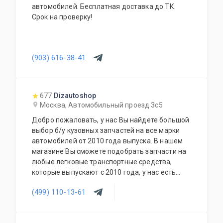
автомобилей. Бесплатная доставка до ТК.
Срок на проверку!
(903) 616-38-41
677
Dizautoshop
Москва, Автомобильный проезд 3с5
Добро пожаловать, у нас Вы найдете большой
выбор б/у кузовных запчастей на все марки
автомобилей от 2010 года выпуска. В нашем
магазине Вы сможете подобрать запчасти на
любые легковые транспортные средства,
которые выпускают с 2010 года, у нас есть
запчасти на отечественные транспортные
(499) 110-13-61
средства УАЗ, Лада и все иностранные
автомобили как из популярного сегмента
Hyundai, Nissan, Kia, Ford, Volkswagen, так и