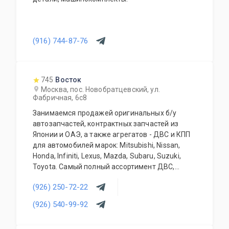
(916) 744-87-76
745
Восток
Москва, пос. Новобратцевский, ул.
Фабричная, 6с8
Занимаемся продажей оригинальных б/у
автозапчастей, контрактных запчастей из
Японии и ОАЭ, а также агрегатов - ДВС и КПП
для автомобилей марок: Mitsubishi, Nissan,
Honda, Infiniti, Lexus, Mazda, Subaru, Suzuki,
Toyota. Самый полный ассортимент ДВС,
АКПП, МКПП, кузовных запчастей, подвесок и
(926) 250-72-22
прочего. Предоставляется гарантия качества
на всю продукцию. Приемлемые цены и
(926) 540-99-92
система скидок для постоянных и оптовых
клиентов. Будем рады видеть Вас у себя