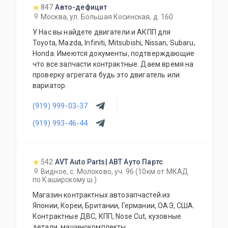
премиум марки Maserati, BMW, Lexus, Infiniti,
847
Авто-дефицит
Mercedes-Benz.
Москва, ул. Большая Косинская, д. 160
У Нас вы найдете двигатели и АКПП для
Toyota, Mazda, Infiniti, Mitsubishi, Nissan, Subaru,
Honda. Имеются документы, подтверждающие
что все запчасти контрактные. Даем время на
проверку агрегата будь это двигатель или
вариатор.
(919) 999-03-37
(919) 993-46-44
542
AVT Auto Parts| АВТ Ауто Партс
Видное, с. Молоково, уч. 96 (10км от МКАД
по Каширскому ш.)
Магазин контрактных автозапчастей из
Японии, Кореи, Британии, Германии, ОАЭ, США.
Контрактные ДВС, КПП, Nose Cut, кузовные
детали, машинокомплекты.