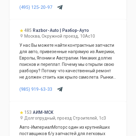
(495) 125-20-97
485
Razbor-Auto | Разбор-Ауто
Москва, Окружной проезд, 10Ас10
У нас Вы можете найти контрактные запчасти
для авто, привезенные напрямую из Америки,
Европы, Японии и Австралии. Никаких долгих
поисков и переплат. Почему мы открыли свою
разборку? Потому что качественный ремонт
не должен стоить как крыло самолета. Рынки
США, Европы, Японии и Австралии полны
(985) 919-63-33
отличных доноров с живыми узлами. Мы
отбираем лучшее, чтобы вы могли починить
авто с умом, а не переплачивать за новый
оригинал у дилера.
153
АИМ-МСК
Долгопрудный, проезд Строителей, 1с3
Авто-ИмпериалМоторс один из крупнейших
поставщиков б/у запчастей для легковых