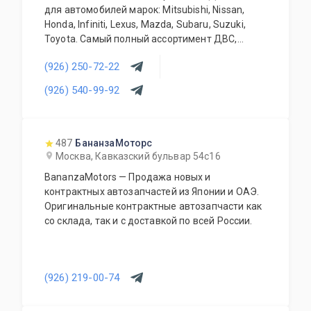
для автомобилей марок: Mitsubishi, Nissan,
Honda, Infiniti, Lexus, Mazda, Subaru, Suzuki,
Toyota. Самый полный ассортимент ДВС,
АКПП, МКПП, кузовных запчастей, подвесок и
(926) 250-72-22
прочего. Предоставляется гарантия качества
на всю продукцию. Приемлемые цены и
(926) 540-99-92
система скидок для постоянных и оптовых
клиентов. Будем рады видеть Вас у себя
ежедневно!
487
БананзаМоторс
Москва, Кавказский бульвар 54с16
BananzaMotors — Продажа новых и
контрактных автозапчастей из Японии и ОАЭ.
Оригинальные контрактные автозапчасти как
со склада, так и с доставкой по всей России.
(926) 219-00-74