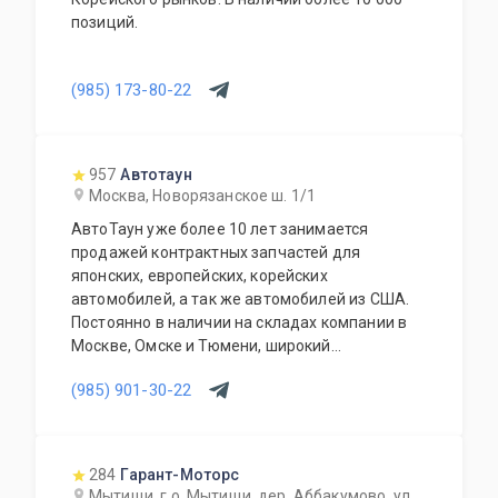
позиций.
(985) 173-80-22
957
Автотаун
Москва, Новорязанское ш. 1/1
АвтоТаун уже более 10 лет занимается
продажей контрактных запчастей для
японских, европейских, корейских
автомобилей, а так же автомобилей из США.
Постоянно в наличии на складах компании в
Москве, Омске и Тюмени, широкий
ассортимент контрактных автозапчастей –
(985) 901-30-22
более 150000 наименований. Все запчасти,
продаваемые с нашего склада БЕЗ пробега по
РФ. Специальное предложение для СТО и
автомагазинов.
284
Гарант-Моторс
Мытищи, г.о. Мытищи, дер. Аббакумово, ул.