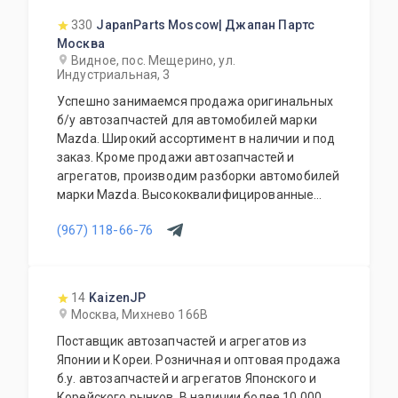
330
JapanParts Moscow| Джапан Партс
Москва
Видное, пос. Мещерино, ул.
Индустриальная, 3
Успешно занимаемся продажа оригинальных
б/у автозапчастей для автомобилей марки
Mazda. Широкий ассортимент в наличии и под
заказ. Кроме продажи автозапчастей и
агрегатов, производим разборки автомобилей
марки Mazda. Высококвалифицированные
специалисты выполнят слесарный ремонт, все
(967) 118-66-76
его виды. В нашем автосервисе проводится
полная диагностика Вашего автомобиля.
Подберем и установим необходимую
автозапчасть или агрегат, а также
14
KaizenJP
дополнительное оборудование для Вашего
Москва, Михнево 166В
автомобиля. Гарантия качества на все услуги
Поставщик автозапчастей и агрегатов из
и продукцию. Квалифицированные
Японии и Кореи. Розничная и оптовая продажа
специалисты. Мы работаем для Вас каждый
б.у. автозапчастей и агрегатов Японского и
день.
Корейского рынков. В наличии более 10 000