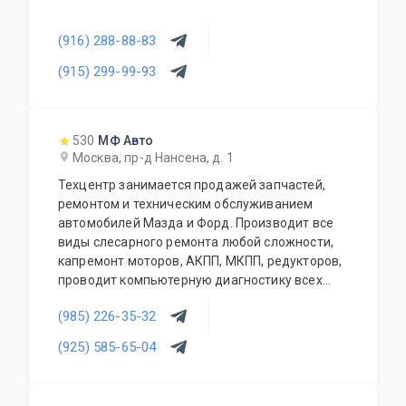
(916) 288-88-83
(915) 299-99-93
530
МФ Авто
Москва, пр-д Нансена, д. 1
Техцентр занимается продажей запчастей,
ремонтом и техническим обслуживанием
автомобилей Мазда и Форд. Производит все
виды слесарного ремонта любой сложности,
капремонт моторов, АКПП, МКПП, редукторов,
проводит компьютерную диагностику всех
современных автомобилей, чистку
(985) 226-35-32
инжекторов, заправку кондиционеров,
шиномонтаж, сход-развал, замена стекол,
(925) 585-65-04
установка парктроников и т.д. Также есть
кузовной и окрасочный ремонт (стапель,
покрасочная камера). При сервисе работает