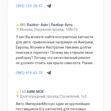
(495) 125-20-97
485
Razbor-Auto | Разбор-Ауто
Москва, Окружной проезд, 10Ас10
У нас Вы можете найти контрактные запчасти
для авто, привезенные напрямую из Америки,
Европы, Японии и Австралии. Никаких долгих
поисков и переплат. Почему мы открыли свою
разборку? Потому что качественный ремонт
не должен стоить как крыло самолета. Рынки
США, Европы, Японии и Австралии полны
(985) 919-63-33
отличных доноров с живыми узлами. Мы
отбираем лучшее, чтобы вы могли починить
авто с умом, а не переплачивать за новый
оригинал у дилера.
153
АИМ-МСК
Долгопрудный, проезд Строителей, 1с3
Авто-ИмпериалМоторс один из крупнейших
поставщиков б/у запчастей для легковых