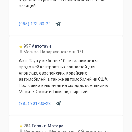
позиций.
(985) 173-80-22
957
Автотаун
Москва, Новорязанское ш. 1/1
АвтоТаун уже более 10 лет занимается
продажей контрактных запчастей для
японских, европейских, корейских
автомобилей, а так же автомобилей из США.
Постоянно в наличии на складах компании в
Москве, Омске и Тюмени, широкий
ассортимент контрактных автозапчастей –
(985) 901-30-22
более 150000 наименований. Все запчасти,
продаваемые с нашего склада БЕЗ пробега по
РФ. Специальное предложение для СТО и
автомагазинов.
284
Гарант-Моторс
Мытищи, г.о. Мытищи, дер. Аббакумово, ул.