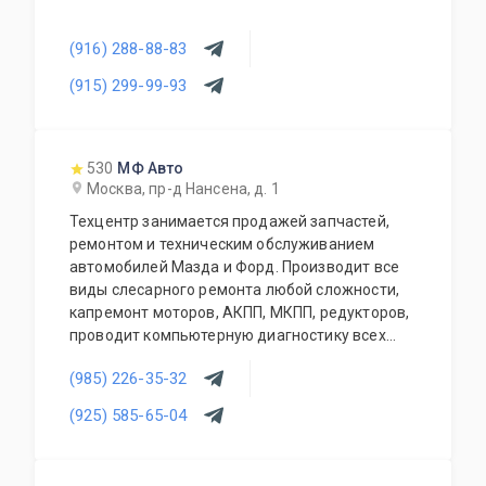
(916) 288-88-83
(915) 299-99-93
530
МФ Авто
Москва, пр-д Нансена, д. 1
Техцентр занимается продажей запчастей,
ремонтом и техническим обслуживанием
автомобилей Мазда и Форд. Производит все
виды слесарного ремонта любой сложности,
капремонт моторов, АКПП, МКПП, редукторов,
проводит компьютерную диагностику всех
современных автомобилей, чистку
(985) 226-35-32
инжекторов, заправку кондиционеров,
шиномонтаж, сход-развал, замена стекол,
(925) 585-65-04
установка парктроников и т.д. Также есть
кузовной и окрасочный ремонт (стапель,
покрасочная камера). При сервисе работает