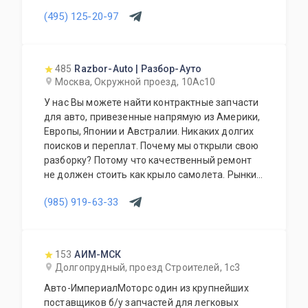
(495) 125-20-97
485
Razbor-Auto | Разбор-Ауто
Москва, Окружной проезд, 10Ас10
У нас Вы можете найти контрактные запчасти
для авто, привезенные напрямую из Америки,
Европы, Японии и Австралии. Никаких долгих
поисков и переплат. Почему мы открыли свою
разборку? Потому что качественный ремонт
не должен стоить как крыло самолета. Рынки
США, Европы, Японии и Австралии полны
(985) 919-63-33
отличных доноров с живыми узлами. Мы
отбираем лучшее, чтобы вы могли починить
авто с умом, а не переплачивать за новый
оригинал у дилера.
153
АИМ-МСК
Долгопрудный, проезд Строителей, 1с3
Авто-ИмпериалМоторс один из крупнейших
поставщиков б/у запчастей для легковых