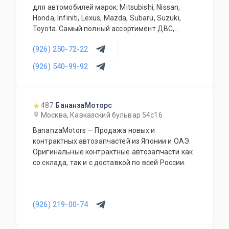
для автомобилей марок: Mitsubishi, Nissan,
Honda, Infiniti, Lexus, Mazda, Subaru, Suzuki,
Toyota. Самый полный ассортимент ДВС,
АКПП, МКПП, кузовных запчастей, подвесок и
(926) 250-72-22
прочего. Предоставляется гарантия качества
на всю продукцию. Приемлемые цены и
(926) 540-99-92
система скидок для постоянных и оптовых
клиентов. Будем рады видеть Вас у себя
ежедневно!
487
БананзаМоторс
Москва, Кавказский бульвар 54с16
BananzaMotors — Продажа новых и
контрактных автозапчастей из Японии и ОАЭ.
Оригинальные контрактные автозапчасти как
со склада, так и с доставкой по всей России.
(926) 219-00-74