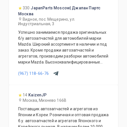
330
JapanParts Moscow| Джапан Партс
Москва
Видное, пос. Мещерино, ул.
Индустриальная, 3
Успешно занимаемся продажа оригинальных
б/у автозапчастей для автомобилей марки
Mazda. Широкий ассортимент в наличии и под
заказ. Кроме продажи автозапчастей и
агрегатов, производим разборки автомобилей
марки Mazda. Высококвалифицированные
специалисты выполнят слесарный ремонт, все
(967) 118-66-76
его виды. В нашем автосервисе проводится
полная диагностика Вашего автомобиля.
Подберем и установим необходимую
автозапчасть или агрегат, а также
14
KaizenJP
дополнительное оборудование для Вашего
Москва, Михнево 166В
автомобиля. Гарантия качества на все услуги
Поставщик автозапчастей и агрегатов из
и продукцию. Квалифицированные
Японии и Кореи. Розничная и оптовая продажа
специалисты. Мы работаем для Вас каждый
б.у. автозапчастей и агрегатов Японского и
день.
Корейского рынков. В наличии более 10 000