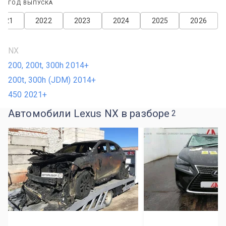
ГОД ВЫПУСКА
2021
2022
2023
2024
2025
2026
NX
200, 200t, 300h 2014+
200t, 300h (JDM) 2014+
450 2021+
Автомобили Lexus NX в разборе
2