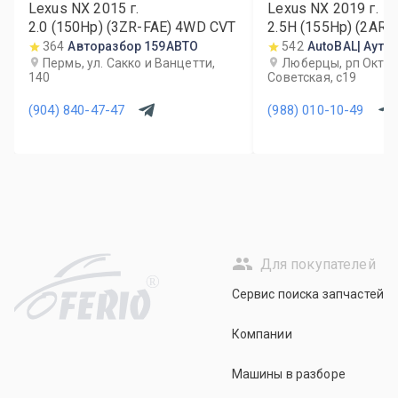
Lexus NX
2015
г.
Lexus NX
2019
г.
2.0 (150Hp) (3ZR-FAE) 4WD CVT
2.5H (155Hp) (2AR
CVT
364
Авторазбор 159АВТО
542
AutoBAL| Ауто
Пермь, ул. Сакко и Ванцетти,
Люберцы, рп Октябр
140
Советская, с19
(904) 840-47-47
(988) 010-10-49
Для покупателей
R
Сервис поиска запчастей
Компании
Машины в разборе