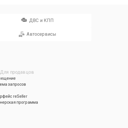
ДВС и КПП
Автосервисы
Для продавцов
мещение
ема запросов
рфейс reSeller
нерская программа