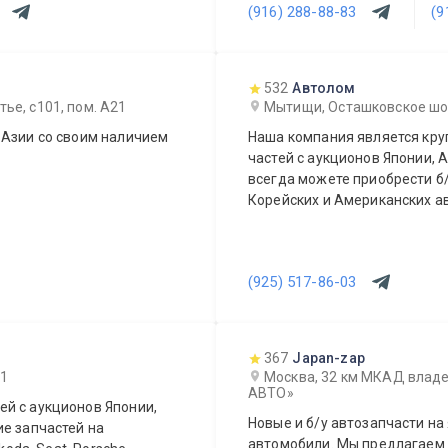
(916) 288-88-83
(9
532
Автолом
ье, с101, пом. А21
Мытищи, Осташковское шоссе
 Азии со своим наличием
Наша компания является кр
частей с аукционов Японии, А
всегда можете приобрести б/
Корейских и Американских а
(925) 517-86-03
367
Japan-zap
 1
Москва, 32 км МКАД владе
АВТО»
й с аукционов Японии,
Новые и б/у автозапчасти на
ие запчастей на
автомобили. Мы предлагаем возможность оперативного заказа и