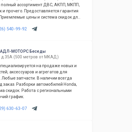
ый полный ассортимент ДВС, АКПП, МКПП,
к и прочего. Предоставляется гарантия
 Приемлемые цены и система скидок для
ов. Будем рады видеть Вас у себя
26) 540-99-92
 АДЛ-МОТОРС Беседы
, д.35А (500 метров от МКАД)
специализируется на продаже новых и
тей, аксессуаров и агрегатов для
 Любые запчасти. В наличии всегда
д заказ. Разборки автомобилей Honda,
ма скидок. Работа с региональными
 рабочий график.
29) 630-63-07