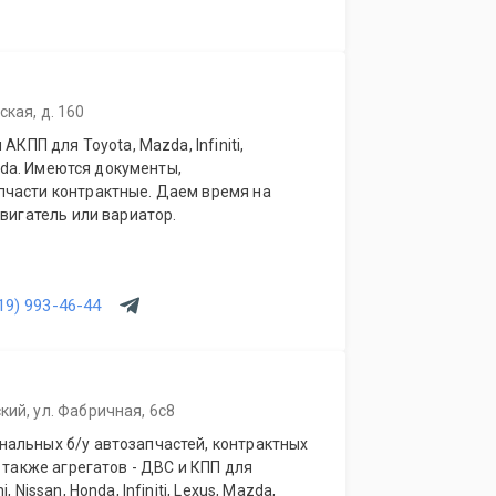
кая, д. 160
АКПП для Toyota, Mazda, Infiniti,
onda. Имеются документы,
ем время на
двигатель или вариатор.
19) 993-46-44
кий, ул. Фабричная, 6с8
альных б/у автозапчастей, контрактных
 также агрегатов - ДВС и КПП для
 Nissan, Honda, Infiniti, Lexus, Mazda,