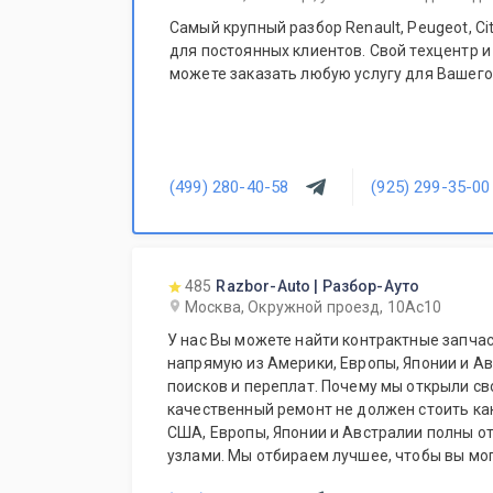
Самый крупный разбор Renault, Peugeot, Ci
для постоянных клиентов. Свой техцентр и
можете заказать любую услугу для Вашего
(499) 280-40-58
(925) 299-35-00
485
Razbor-Auto | Разбор-Ауто
Москва, Окружной проезд, 10Ас10
У нас Вы можете найти контрактные запчас
напрямую из Америки, Европы, Японии и Ав
поисков и переплат. Почему мы открыли св
качественный ремонт не должен стоить ка
США, Европы, Японии и Австралии полны о
узлами. Мы отбираем лучшее, чтобы вы мог
не переплачивать за новый оригинал у дил