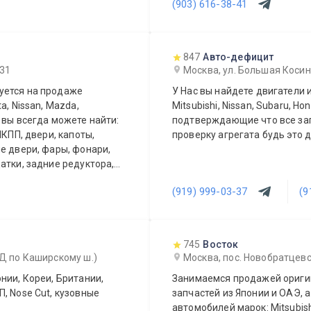
(903) 616-38-41
847
Авто-дефицит
 31
Москва, ул. Большая Косинс
уется на продаже
У Нас вы найдете двигатели и 
a, Nissan, Mazda,
Mitsubishi, Nissan, Subaru, H
аже вы всегда можете найти:
подтверждающие что все запчасти контрактные. Да
МКПП, двери, капоты,
проверку агрегата будь это 
е двери, фары, фонари,
атки, задние редуктора,
и, зеркала, и много других
(919) 999-03-37
(9
у по Москве и Московской
и и доставку до
745
Восток
АД по Каширскому ш.)
Москва, пос. Новобратцевс
нии, Кореи, Британии,
Занимаемся продажей оригин
, Nose Cut, кузовные
запчастей из Японии и ОАЭ, а
автомобилей марок: Mitsubishi,