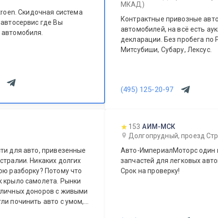
МКАД)
troen. Скидочная система
Контрактные привозные авто
 автосервис где Вы
автомобилей, на всё есть а
 автомобиля.
декларации. Без пробега по Р
Митсубиши, Субару, Лексус.
(495) 125-20-97
153
АИМ-МСК
Долгопрудный, проезд Стр
ти для авто, привезенные
Авто-ИмпериалМоторс один 
стралии. Никаких долгих
запчастей для легковых авто
ою разборку? Потому что
Срок на проверку!
к крыло самолета. Рынки
тличных доноров с живыми
ли починить авто с умом, а
ера.