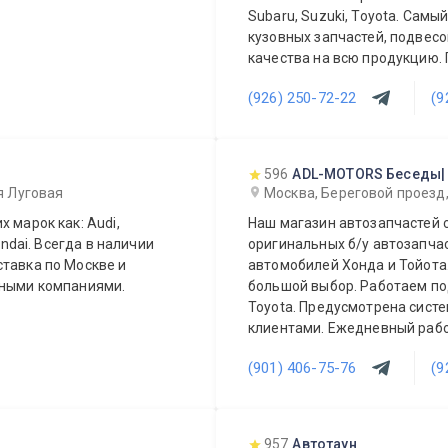
Subaru, Suzuki, Toyota. Сам
кузовных запчастей, подвесо
качества на всю продукцию.
постоянных и оптовых клиент
(926) 250-72-22
(9
ежедневно!
596
ADL-MOTORS Беседы|
-я Луговая
Москва, Береговой проезд
 марок как: Audi,
Наш магазин автозапчастей 
undai. Всегда в наличии
оригинальных б/у автозапчас
автомобилей Хонда и Тойота.
портными компаниями.
большой выбор. Работаем по
Toyota. Предусмотрена систе
клиентами. Ежедневный
(901) 406-75-76
(9
957
Автотаун