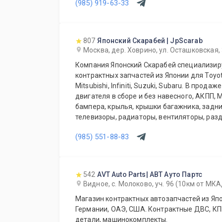
(985) 919-63-33
807
Японский Скарабей | JpScarab
Москва, дер. Ховрино, ул. Осташковская,
Компания Японский Скарабей специализир
контрактных запчастей из Японии для Toyot
Mitsubishi, Infiniti, Suzuki, Subaru. В прод
двигателя в сборе и без навесного, АКПП, 
бампера, крылья, крышки багажника, задни
телевизоры, радиаторы, вентиляторы, разд
карданы, ступицы, суппорта, привода, стойк
(985) 551-88-83
позиций. Так же мы осуществляем доставк
области, транспортной компанией по Росси
транспортной компании.
542
AVT Auto Parts| АВТ Ауто Партс
Видное, с. Молоково, уч. 96 (10км от МК
Магазин контрактных автозапчастей из Япо
Германии, ОАЭ, США. Контрактные ДВС, КПП
детали, машинокомплекты.