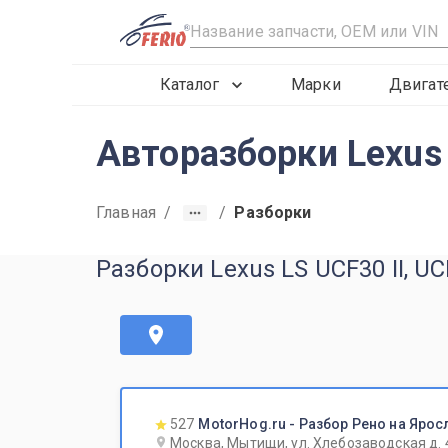
R
Каталог
Марки
Двигат
Авторазборки Lexus 
Главная
/
/
Разборки
Разборки Lexus LS UCF30 II, U
527
MotorHog.ru - Разбор Рено на Ярос
Москва, Мытищи, ул. Хлебозаводская д. 