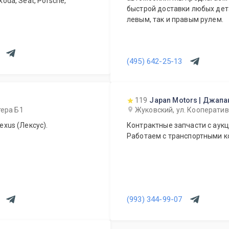
koda, Seat, Porsche,
быстрой доставки любых дета
левым, так и правым рулем.
(495) 642-25-13
119
Japan Motors | Джап
тера Б1
Жуковский, ул. Кооператив
exus (Лексус).
Контрактные запчасти с аукц
Работаем с транспортными 
(993) 344-99-07