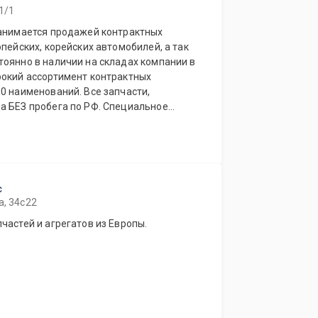
1/1
занимается продажей контрактных
опейских, корейских автомобилей, а так
рокий ассортимент контрактных
ований. Все запчасти,
робега по РФ. Специальное
магазинов.
с
а, 34с22
частей и агрегатов из Европы.