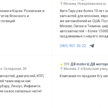
Москва, Новорязанское ш. 
понии и Кореи. Розничная и
АвтоТаун уже более 10 лет 
гатов Японского и
запчастей для японских, евр
0 позиций.
же автомобилей из США. Постоянно в наличии на складах компании в
Москве, Омске и Тюмени, ши
автозапчастей – более 150000 наимен
продаваемые с нашего склада БЕЗ п
предложение для СТО и авто
(985) 901-30-22
399
ДВ motors| ДВ мотор
л. Складская, 30
Москва, 2-я Вольская улиц
апчастей, двигателей, КПП,
Компания по продаже б/у зап
й таких марок как:
Субару, Лексус, Инфинити.
я на все запасные части!