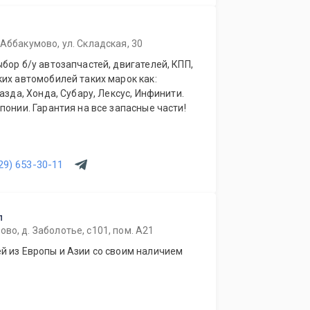
 Аббакумово, ул. Складская, 30
бор б/у автозапчастей, двигателей, КПП,
их автомобилей таких марок как:
азда, Хонда, Субару, Лексус, Инфинити.
понии. Гарантия на все запасные части!
29) 653-30-11
п
во, д. Заболотье, с101, пом. А21
й из Европы и Азии со своим наличием