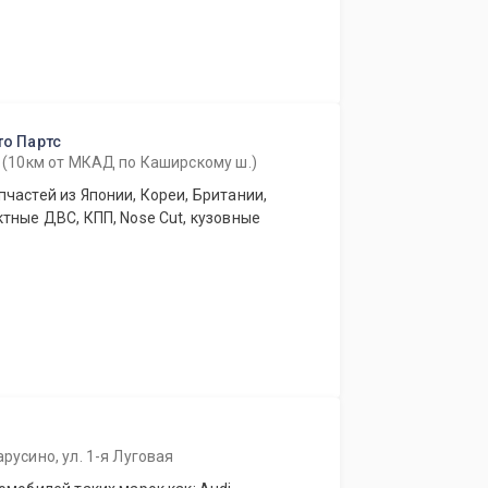
то Партс
96 (10км от МКАД по Каширскому ш.)
частей из Японии, Кореи, Британии,
тные ДВС, КПП, Nose Cut, кузовные
арусино, ул. 1-я Луговая