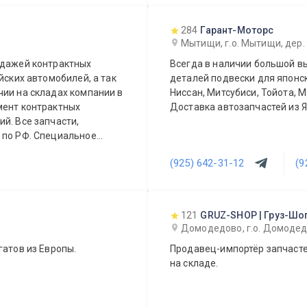
284
Гарант-Моторс
Мытищи, г.о. Мытищи, дер.
одажей контрактных
Всегда в наличии большой вы
йских автомобилей, а так
деталей подвески для японск
Ниссан, Митсубиси, Тойота, М
мент контрактных
Доставка автозапчастей из Я
сти,
ециальное
(925) 642-31-12
(9
121
GRUZ-SHOP | Груз-Шо
Домодедово, г.о. Домодедо
гатов из Европы.
Продавец-импортёр запчасте
на складе.