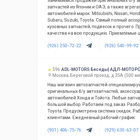
Занимаемся продажей оригинальных б/у а
запчастей из Японии и ОАЭ, а также агрега
автомобилей марок: Mitsubishi, Nissan, Honda,
Subaru, Suzuki, Toyota. Самый полный асс
кузовных запчастей, подвесок и прочего. 
качества на всю продукцию. Приемлемые ц
постоянных и оптовых клиентов. Будем рад
(926) 250-72-22
(926) 540-99-92
ежедневно!
596
ADL-MOTORS Беседы| АДЛ-МОТОРС
Москва, Береговой проезд, д.35А (500 м
Наш магазин автозапчастей специализируе
оригинальных б/у автозапчастей, аксессуа
автомобилей Хонда и Тойота. Любые запчас
большой выбор. Работаем под заказ. Разб
Toyota. Предусмотрена система скидок. Ра
клиентами. Ежедневный рабочий график.
(901) 406-75-76
(929) 630-63-07