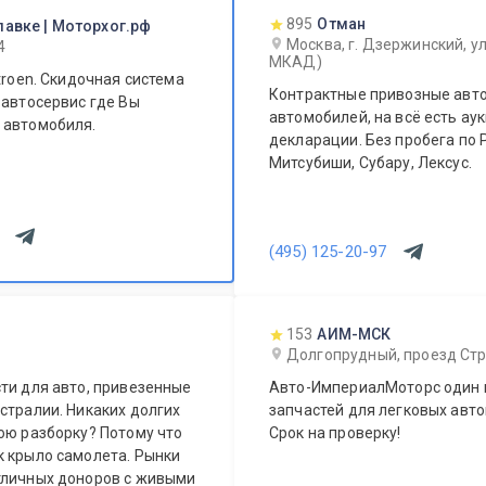
895
Отман
лавке | Моторхог.рф
Москва, г. Дзержинский, ул
4
МКАД)
troen. Скидочная система
Контрактные привозные авто
 автосервис где Вы
автомобилей, на всё есть а
 автомобиля.
декларации. Без пробега по Р
Митсубиши, Субару, Лексус.
(495) 125-20-97
153
АИМ-МСК
Долгопрудный, проезд Стр
ти для авто, привезенные
Авто-ИмпериалМоторс один 
стралии. Никаких долгих
запчастей для легковых авто
ою разборку? Потому что
Срок на проверку!
к крыло самолета. Рынки
тличных доноров с живыми