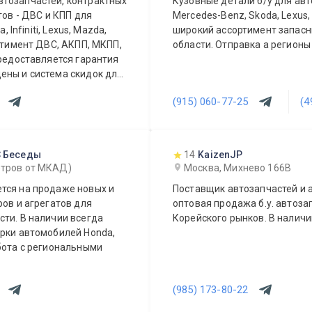
втозапчастей, контрактных
Кузовные детали б/у для авт
тов - ДВС и КПП для
Mercedes-Benz, Skoda, Lexus, 
 Infiniti, Lexus, Mazda,
широкий ассортимент запасных частей. Дост
ортимент ДВС, АКПП, МКПП,
области. Отправка а р
Предоставляется гарантия
ены и система скидок для
ы видеть Вас у себя
(915) 060-77-25
(4
 Беседы
14
KaizenJP
етров от МКАД)
Москва, Михнево 166В
тся на продаже новых и
Поставщик автозапчастей и а
ров и агрегатов для
оптовая продажа б.у. автоза
ти. В наличии всегда
Корейского рынков. В наличи
орки автомобилей Honda,
бота с региональными
(985) 173-80-22