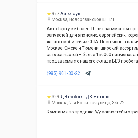
957
Автотаун
Москва, Новорязанское ш. 1/1
АвтоТаун уже более 10 лет занимается пр
запчастей для японских, европейских, коре
же автомобилей из США. Постоянно в наличии на складах компании в
Москве, Омске и Тюмени, широкий ассорти
автозапчастей – более 150000 наименований. Все запча
продаваемые с нашего склада БЕЗ пробега по РФ. Сп
предложение для СТО и автомагазинов.
(985) 901-30-22
399
ДВ motors| ДВ моторс
Москва, 2-я Вольская улица, 34с22
Компания по продаже б/у запчастей и агре