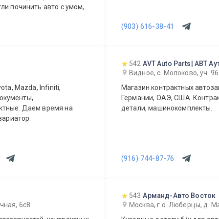
ли починить авто с умом, а
ера.
(903) 616-38-41
542
AVT Auto Parts| АВТ Ау
Видное, с. Молоково, уч. 
a, Mazda, Infiniti,
Магазин контрактных автозап
документы,
Германии, ОАЭ, США. Контрак
детали, машинокомплекты.
вариатор.
(916) 744-87-76
543
Арманд-Авто Восток
чная, 6с8
Москва, г.о. Люберцы, д. М