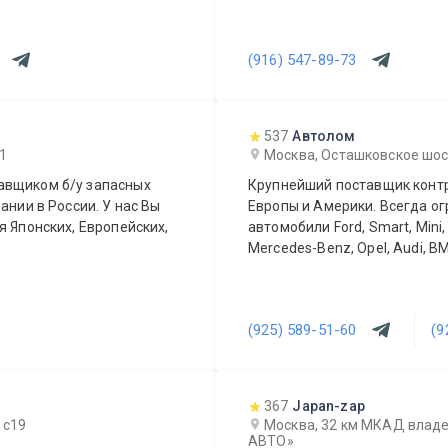
(916) 547-89-73
537
Автолом
 1
Москва, Осташковское шоссе
авщиком б/у запасных
Крупнейший поставщик контр
ании в России. У нас Вы
Европы и Америки. Всегда о
я Японских, Европейских,
автомобили Ford, Smart, Mini,
Mercedes-Benz, Opel, Audi, BM
(925) 589-51-60
(9
367
Japan-zap
 с19
Москва, 32 км МКАД владе
АВТО»