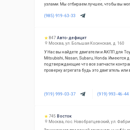
узлами. Мы отбираем лучшее, чтобы вы мог
не переплачивать за новый оригинал у дил
(985) 919-63-33
847
Авто-дефицит
Москва, ул. Большая Косинская, д. 160
У Нас вы найдете двигатели и АКПП для Toyot
Mitsubishi, Nissan, Subaru, Honda. Имеются 
подтверждающие что все запчасти контрактные. Даем время на
проверку агрегата будь это двигатель или 
(919) 999-03-37
(919) 993-46-44
745
Восток
Москва, пос. Новобратцевский, ул. Фабри