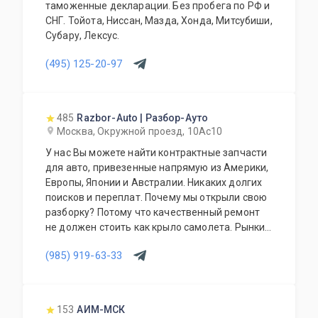
таможенные декларации. Без пробега по РФ и
СНГ. Тойота, Ниссан, Мазда, Хонда, Митсубиши,
Субару, Лексус.
(495) 125-20-97
485
Razbor-Auto | Разбор-Ауто
Москва, Окружной проезд, 10Ас10
У нас Вы можете найти контрактные запчасти
для авто, привезенные напрямую из Америки,
Европы, Японии и Австралии. Никаких долгих
поисков и переплат. Почему мы открыли свою
разборку? Потому что качественный ремонт
не должен стоить как крыло самолета. Рынки
США, Европы, Японии и Австралии полны
(985) 919-63-33
отличных доноров с живыми узлами. Мы
отбираем лучшее, чтобы вы могли починить
авто с умом, а не переплачивать за новый
оригинал у дилера.
153
АИМ-МСК