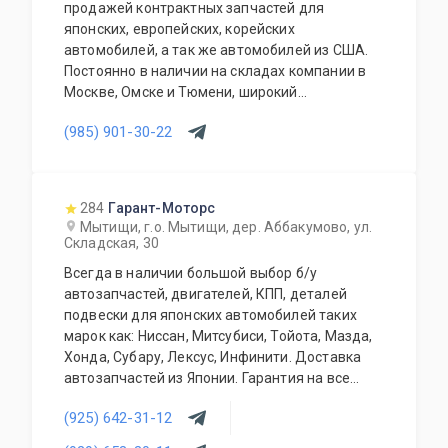
продажей контрактных запчастей для
японских, европейских, корейских
автомобилей, а так же автомобилей из США.
Постоянно в наличии на складах компании в
Москве, Омске и Тюмени, широкий
ассортимент контрактных автозапчастей –
(985) 901-30-22
более 150000 наименований. Все запчасти,
продаваемые с нашего склада БЕЗ пробега по
РФ. Специальное предложение для СТО и
автомагазинов.
284
Гарант-Моторс
Мытищи, г.о. Мытищи, дер. Аббакумово, ул.
Складская, 30
Всегда в наличии большой выбор б/у
автозапчастей, двигателей, КПП, деталей
подвески для японских автомобилей таких
марок как: Ниссан, Митсубиси, Тойота, Мазда,
Хонда, Субару, Лексус, Инфинити. Доставка
автозапчастей из Японии. Гарантия на все
запасные части!
(925) 642-31-12