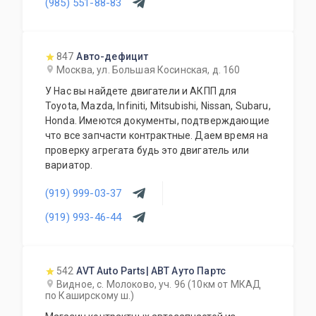
(985) 551-88-83
двери, фары, фонари, телевизоры, радиаторы,
вентиляторы, раздатки, задние редуктора,
карданы, ступицы, суппорта, привода, стойки,
зеркала, и много других позиций. Так же мы
847
Авто-дефицит
осуществляем доставку по Москве и
Москва, ул. Большая Косинская, д. 160
Московской области, транспортной компанией
У Нас вы найдете двигатели и АКПП для
по России и доставку до транспортной
Toyota, Mazda, Infiniti, Mitsubishi, Nissan, Subaru,
компании.
Honda. Имеются документы, подтверждающие
что все запчасти контрактные. Даем время на
проверку агрегата будь это двигатель или
вариатор.
(919) 999-03-37
(919) 993-46-44
542
AVT Auto Parts| АВТ Ауто Партс
Видное, с. Молоково, уч. 96 (10км от МКАД
по Каширскому ш.)