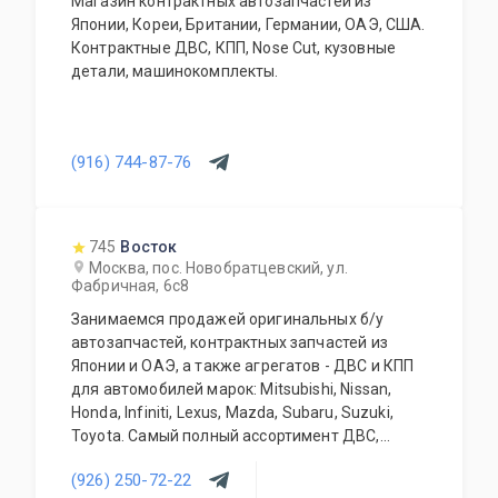
Магазин контрактных автозапчастей из
Японии, Кореи, Британии, Германии, ОАЭ, США.
Контрактные ДВС, КПП, Nose Cut, кузовные
детали, машинокомплекты.
(916) 744-87-76
745
Восток
Москва, пос. Новобратцевский, ул.
Фабричная, 6с8
Занимаемся продажей оригинальных б/у
автозапчастей, контрактных запчастей из
Японии и ОАЭ, а также агрегатов - ДВС и КПП
для автомобилей марок: Mitsubishi, Nissan,
Honda, Infiniti, Lexus, Mazda, Subaru, Suzuki,
Toyota. Самый полный ассортимент ДВС,
АКПП, МКПП, кузовных запчастей, подвесок и
(926) 250-72-22
прочего. Предоставляется гарантия качества