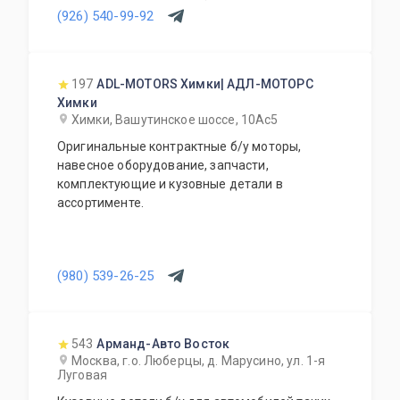
на всю продукцию. Приемлемые цены и
(926) 540-99-92
система скидок для постоянных и оптовых
клиентов. Будем рады видеть Вас у себя
ежедневно!
197
ADL-MOTORS Химки| АДЛ-МОТОРС
Химки
Химки, Вашутинское шоссе, 10Ас5
Оригинальные контрактные б/у моторы,
навесное оборудование, запчасти,
комплектующие и кузовные детали в
ассортименте.
(980) 539-26-25
543
Арманд-Авто Восток
Москва, г.о. Люберцы, д. Марусино, ул. 1-я
Луговая