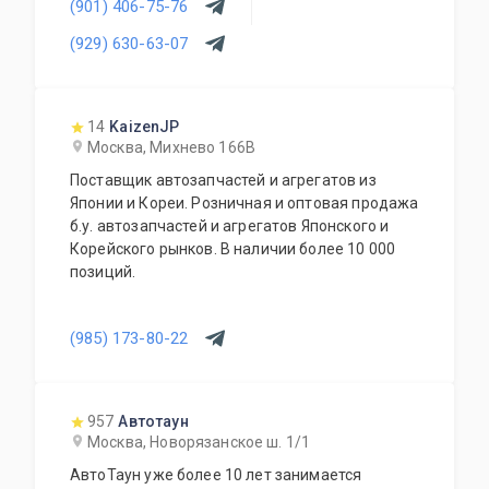
(901) 406-75-76
система скидок. Работа с региональными
клиентами. Ежедневный рабочий график.
(929) 630-63-07
14
KaizenJP
Москва, Михнево 166В
Поставщик автозапчастей и агрегатов из
Японии и Кореи. Розничная и оптовая продажа
б.у. автозапчастей и агрегатов Японского и
Корейского рынков. В наличии более 10 000
позиций.
(985) 173-80-22
957
Автотаун
Москва, Новорязанское ш. 1/1
АвтоТаун уже более 10 лет занимается