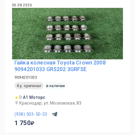
06.08.2026
Гайка колесная Toyota Crown 2008
9094201033 GRS202 3GRFSE
9094201033
б.у. оригинал
в наличии
0
А1 Моторс
Краснодар, ул. Московская, 83
(938) 503-50-33
1 750