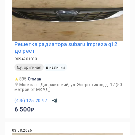
Решетка радиатора subaru impreza g12
до рест
9094201033
б.у. оригинал
в наличии
895
Отман
Москва, г. Дзержинский, ул. Энергетиков, д. 12 (50
метров от МКАД)
(495) 125-20-97
6 500
03.08.2026