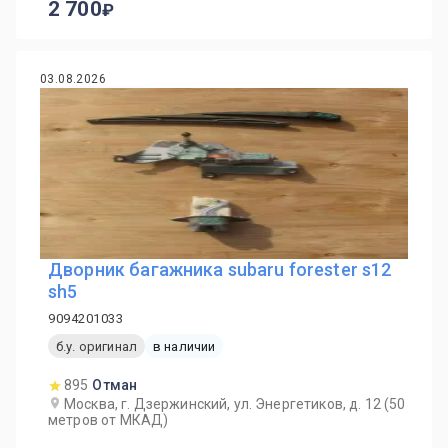
2 700
03.08.2026
Дворник багажника subaru forester s12
sh5
9094201033
б.у. оригинал
в наличии
895
Отман
Москва, г. Дзержинский, ул. Энергетиков, д. 12 (50
метров от МКАД)