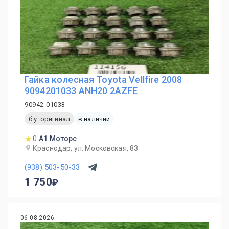
Гайка колесная Toyota Vellfire 2008
9094201033 ANH20 2AZFE
90942-01033
б.у. оригинал
в наличии
0
А1 Моторс
Краснодар, ул. Московская, 83
(938) 503-50-33
1 750
06.08.2026