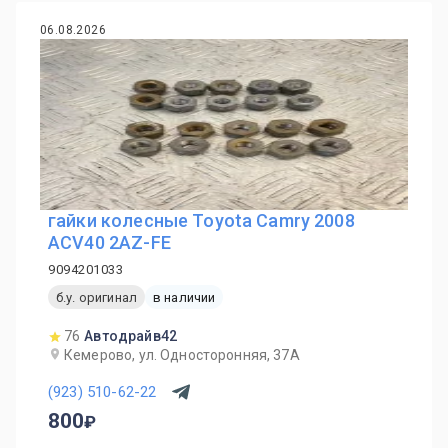
06.08.2026
гайки колесные Toyota Camry 2008
ACV40 2AZ-FE
9094201033
б.у. оригинал
в наличии
76
Автодрайв42
Кемерово, ул. Односторонняя, 37А
(923) 510-62-22
800