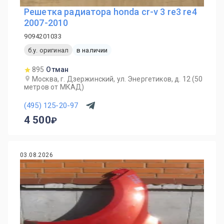
Решетка радиатора honda cr-v 3 re3 re4
2007-2010
9094201033
б.у. оригинал
в наличии
895
Отман
Москва, г. Дзержинский, ул. Энергетиков, д. 12 (50
метров от МКАД)
(495) 125-20-97
4 500
03.08.2026