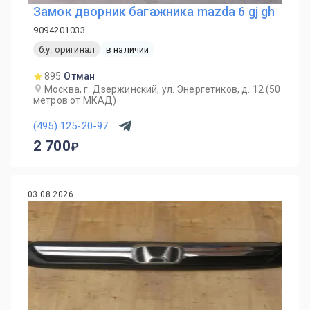
Замок дворник багажника mazda 6 gj gh
9094201033
б.у. оригинал
в наличии
895
Отман
Москва, г. Дзержинский, ул. Энергетиков, д. 12 (50
метров от МКАД)
(495) 125-20-97
2 700
03.08.2026