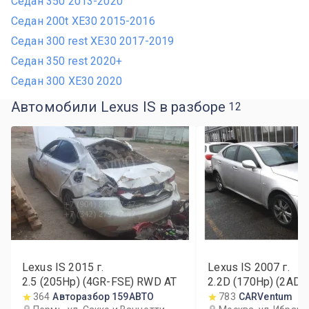
Седан 350 2013-2020
Седан 200t XE30 2015-2016
Седан 300 rest XE30 2017-2019
Седан 350 rest 2020+
Седан 300 XE30 2020
Автомобили Lexus IS в разборе
12
Lexus IS
2015
г.
Lexus IS
2007
г.
2.5 (205Hp) (4GR-FSE) RWD AT
2.2D (170Hp) (2AD
MT
364
Авторазбор 159АВТО
783
CARVentum