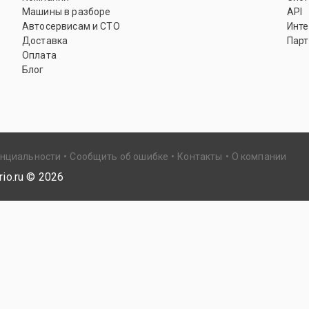
Машины в разборе
API
Автосервисам и СТО
Инте
Доставка
Парт
Оплата
Блог
енциальности
Сообщить об ошибке
Контакты
О компании
io.ru ©
2026