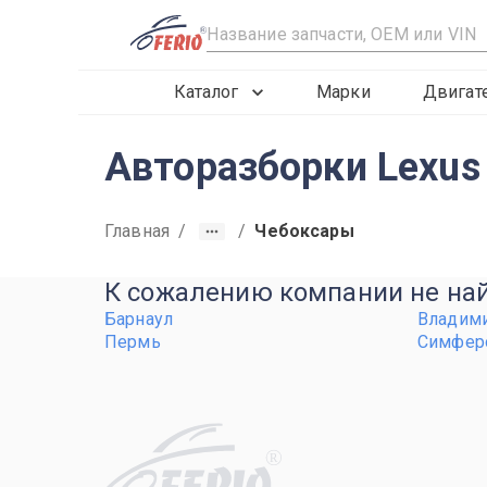
R
Каталог
Марки
Двигат
Авторазборки Lexus 
Главная
/
/
Чебоксары
К сожалению компании не найд
Барнаул
Владим
Пермь
Симфер
R