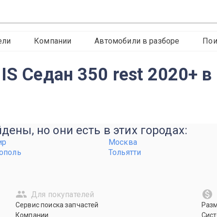
ели
Компании
Автомобили в разборе
Пои
IS Седан 350 rest 2020+ в
ены, но они есть в этих городах:
ир
Москва
ополь
Тольятти
Для покупателей
Сервис поиска запчастей
Раз
Компании
Сист