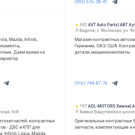
(903) 616-38-41
542
AVT Auto Parts| АВТ Ау
Видное, с. Молоково, уч. 
a, Mazda, Infiniti,
Магазин контрактных автозап
документы,
Германии, ОАЭ, США. Контрак
детали, машинокомплекты.
вариатор.
(916) 744-87-76
197
ADL-MOTORS Химки| 
чная, 6с8
Химки, Вашутинское шоссе
втозапчастей, контрактных
Оригинальные контрактные б
тов - ДВС и КПП для
запчасти, комплектующие и к
 Infiniti, Lexus, Mazda,