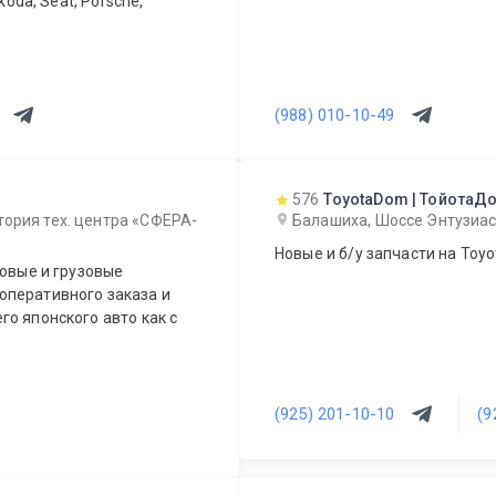
koda, Seat, Porsche,
(988) 010-10-49
576
ToyotaDom | ТойотаД
тория тех. центра «СФЕРА-
Балашиха, Шоссе Энтузиаст
Новые и б/у запчасти на Toyot
ковые и грузовые
о японского авто как с
(925) 201-10-10
(9