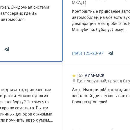
МКАД)
troen. Скидочная система
Контрактные привозные авто
 автосервис где Вы
автомобилей, на всё есть а
 автомобиля.
декларации. Без пробега по Р
Митсубиши, Субару, Лексус.
(495) 125-20-97
153
АИМ-МСК
Долгопрудный, проезд Стр
ти для авто, привезенные
Авто-ИмпериалМоторс один 
стралии. Никаких долгих
запчастей для легковых авто
ою разборку? Потому что
Срок на проверку!
к крыло самолета. Рынки
тличных доноров с живыми
ли починить авто с умом, а
ера.