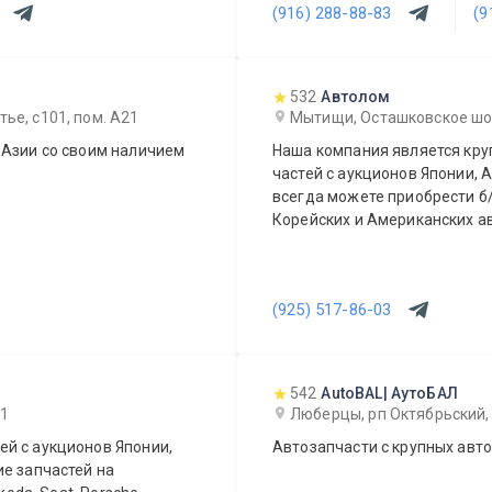
(916) 288-88-83
(9
532
Автолом
ье, с101, пом. А21
Мытищи, Осташковское шоссе
 Азии со своим наличием
Наша компания является кр
частей с аукционов Японии, А
всегда можете приобрести б/
Корейских и Американских а
(925) 517-86-03
542
AutoBAL| АутоБАЛ
 1
Люберцы, рп Октябрьский, 
й с аукционов Японии,
Автозапчасти с крупных авт
ие запчастей на