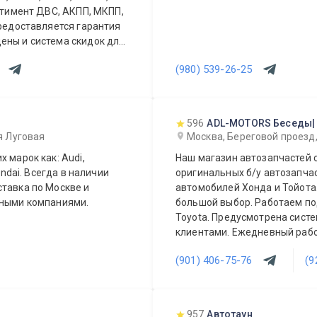
ортимент ДВС, АКПП, МКПП,
Предоставляется гарантия
ены и система скидок для
ы видеть Вас у себя
(980) 539-26-25
596
ADL-MOTORS Беседы|
-я Луговая
Москва, Береговой проезд
 марок как: Audi,
Наш магазин автозапчастей 
undai. Всегда в наличии
оригинальных б/у автозапчас
автомобилей Хонда и Тойота.
портными компаниями.
большой выбор. Работаем по
Toyota. Предусмотрена систе
клиентами. Ежедневный
(901) 406-75-76
(9
957
Автотаун