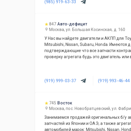
(985) 919-63-33
847
Авто-дефицит
Москва, ул. Большая Косинская, д. 160
У Нас вы найдете двигатели и АКПП для Toyot
Mitsubishi, Nissan, Subaru, Honda. Имеются 
подтверждающие что все запчасти контрактные. Даем время на
проверку агрегата будь это двигатель или 
(919) 999-03-37
(919) 993-46-44
745
Восток
Москва, пос. Новобратцевский, ул. Фабри
Занимаемся продажей оригинальных б/у а
запчастей из Японии и ОАЭ, а также агрега
автомобилей марок: Mitsubishi, Nissan, Honda,