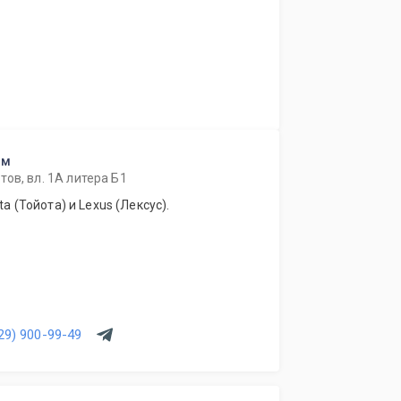
ом
ов, вл. 1А литера Б1
a (Тойота) и Lexus (Лексус).
29) 900-99-49