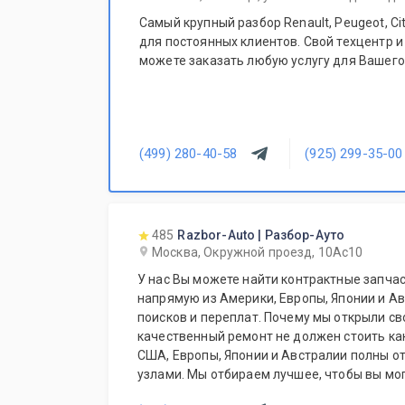
Самый крупный разбор Renault, Peugeot, Ci
для постоянных клиентов. Свой техцентр и
можете заказать любую услугу для Вашего
(499) 280-40-58
(925) 299-35-00
485
Razbor-Auto | Разбор-Ауто
Москва, Окружной проезд, 10Ас10
У нас Вы можете найти контрактные запчас
напрямую из Америки, Европы, Японии и Ав
поисков и переплат. Почему мы открыли св
качественный ремонт не должен стоить ка
США, Европы, Японии и Австралии полны о
узлами. Мы отбираем лучшее, чтобы вы мог
не переплачивать за новый оригинал у дил