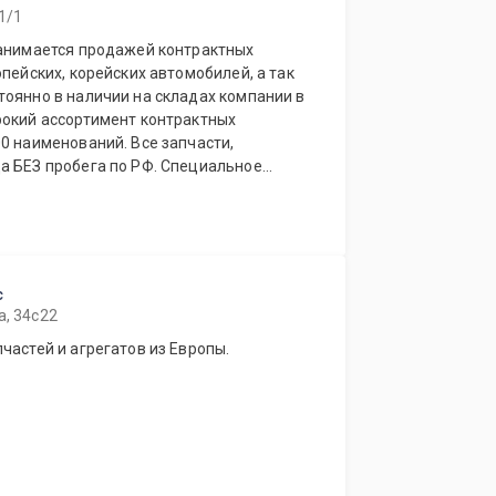
1/1
занимается продажей контрактных
опейских, корейских автомобилей, а так
рокий ассортимент контрактных
ований. Все запчасти,
робега по РФ. Специальное
магазинов.
с
а, 34с22
частей и агрегатов из Европы.