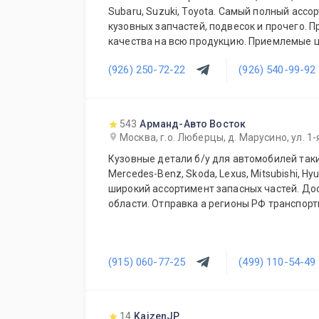
Subaru, Suzuki, Toyota. Самый полный асс
кузовных запчастей, подвесок и прочего. 
качества на всю продукцию. Приемлемые ц
постоянных и оптовых клиентов. Будем рад
(926) 250-72-22
(926) 540-99-92
ежедневно!
543
Арманд-Авто Восток
Москва, г.о. Люберцы, д. Марусино, ул. 1
Кузовные детали б/у для автомобилей таких
Mercedes-Benz, Skoda, Lexus, Mitsubishi, Hy
широкий ассортимент запасных частей. Доставка по Москве и
области. Отправка а регионы РФ транс
(915) 060-77-25
(499) 110-54-49
14
KaizenJP