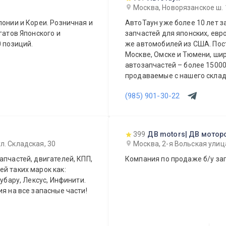
Москва, Новорязанское ш. 
понии и Кореи. Розничная и
АвтоТаун уже более 10 лет 
гатов Японского и
запчастей для японских, евр
0 позиций.
же автомобилей из США. Постоянно в наличии на складах компании в
Москве, Омске и Тюмени, ши
автозапчастей – более 150000 наимен
продаваемые с нашего склада БЕЗ п
предложение для СТО и авто
(985) 901-30-22
399
ДВ motors| ДВ мотор
л. Складская, 30
Москва, 2-я Вольская улиц
апчастей, двигателей, КПП,
Компания по продаже б/у зап
й таких марок как:
Субару, Лексус, Инфинити.
я на все запасные части!