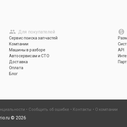
Для покупателей
Сервис поиска запчастей
Раз
Компании
Сист
Машины в разборе
API
Автосервисам и СТО
Инте
Доставка
Парт
Оплата
Блог
енциальности
Сообщить об ошибке
Контакты
О компании
io.ru ©
2026