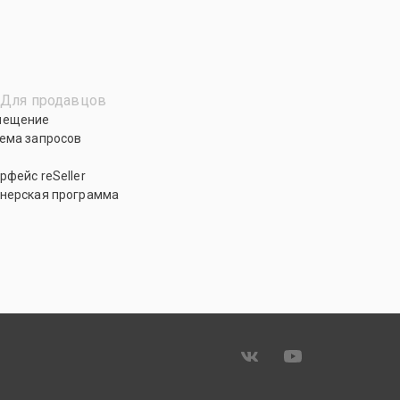
Для продавцов
мещение
ема запросов
рфейс reSeller
нерская программа