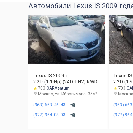
Автомобили Lexus IS 2009 год
Lexus IS
2009
г.
Lexus IS
2.2D (170Hp) (2AD-FHV) RWD
2.2D (1
MT
MT
783
CARVentum
783
CA
Москва, ул. Ибрагимова, 35с7
Москва,
(963) 663-46-43
(963) 663
(977) 964-08-03
(977) 964