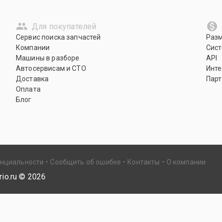
Для покупателей
Сервис поиска запчастей
Раз
Компании
Сист
Машины в разборе
API
Автосервисам и СТО
Инте
Доставка
Парт
Оплата
Блог
енциальности
Сообщить об ошибке
Контакты
О компании
io.ru ©
2026