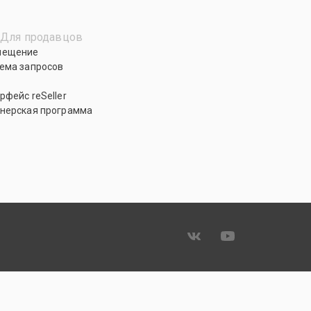
Для продавцов
мещение
ема запросов
рфейс reSeller
нерская программа