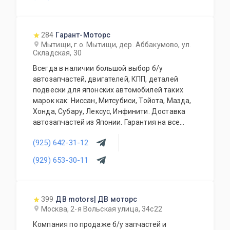
продаваемые с нашего склада БЕЗ пробега по
РФ. Специальное предложение для СТО и
автомагазинов.
284
Гарант-Моторс
Мытищи, г.о. Мытищи, дер. Аббакумово, ул.
Складская, 30
Всегда в наличии большой выбор б/у
автозапчастей, двигателей, КПП, деталей
подвески для японских автомобилей таких
марок как: Ниссан, Митсубиси, Тойота, Мазда,
Хонда, Субару, Лексус, Инфинити. Доставка
автозапчастей из Японии. Гарантия на все
запасные части!
(925) 642-31-12
(929) 653-30-11
399
ДВ motors| ДВ моторс
Москва, 2-я Вольская улица, 34с22
Компания по продаже б/у запчастей и