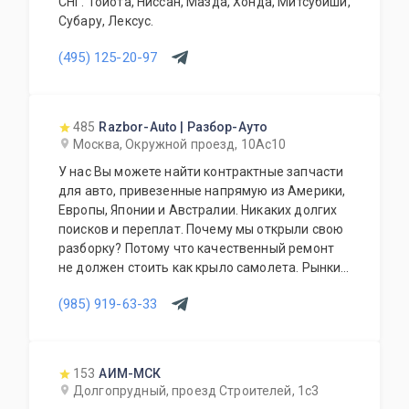
СНГ. Тойота, Ниссан, Мазда, Хонда, Митсубиши,
Субару, Лексус.
(495) 125-20-97
485
Razbor-Auto | Разбор-Ауто
Москва, Окружной проезд, 10Ас10
У нас Вы можете найти контрактные запчасти
для авто, привезенные напрямую из Америки,
Европы, Японии и Австралии. Никаких долгих
поисков и переплат. Почему мы открыли свою
разборку? Потому что качественный ремонт
не должен стоить как крыло самолета. Рынки
США, Европы, Японии и Австралии полны
(985) 919-63-33
отличных доноров с живыми узлами. Мы
отбираем лучшее, чтобы вы могли починить
авто с умом, а не переплачивать за новый
оригинал у дилера.
153
АИМ-МСК
Долгопрудный, проезд Строителей, 1с3