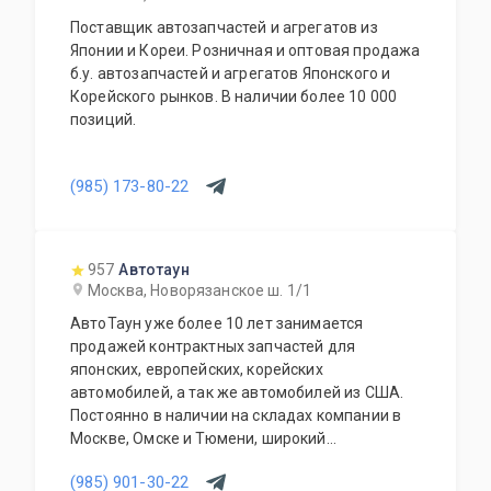
Поставщик автозапчастей и агрегатов из
Японии и Кореи. Розничная и оптовая продажа
б.у. автозапчастей и агрегатов Японского и
Корейского рынков. В наличии более 10 000
позиций.
(985) 173-80-22
957
Автотаун
Москва, Новорязанское ш. 1/1
АвтоТаун уже более 10 лет занимается
продажей контрактных запчастей для
японских, европейских, корейских
автомобилей, а так же автомобилей из США.
Постоянно в наличии на складах компании в
Москве, Омске и Тюмени, широкий
ассортимент контрактных автозапчастей –
(985) 901-30-22
более 150000 наименований. Все запчасти,