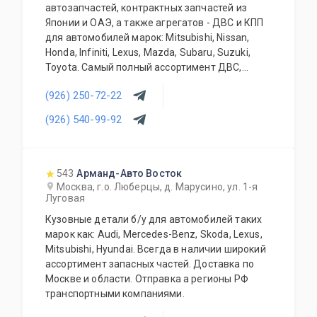
автозапчастей, контрактных запчастей из
Японии и ОАЭ, а также агрегатов - ДВС и КПП
для автомобилей марок: Mitsubishi, Nissan,
Honda, Infiniti, Lexus, Mazda, Subaru, Suzuki,
Toyota. Самый полный ассортимент ДВС,
АКПП, МКПП, кузовных запчастей, подвесок и
(926) 250-72-22
прочего. Предоставляется гарантия качества
на всю продукцию. Приемлемые цены и
(926) 540-99-92
система скидок для постоянных и оптовых
клиентов. Будем рады видеть Вас у себя
ежедневно!
543
Арманд-Авто Восток
Москва, г.о. Люберцы, д. Марусино, ул. 1-я
Луговая
Кузовные детали б/у для автомобилей таких
марок как: Audi, Mercedes-Benz, Skoda, Lexus,
Mitsubishi, Hyundai. Всегда в наличии широкий
ассортимент запасных частей. Доставка по
Москве и области. Отправка а регионы РФ
транспортными компаниями.