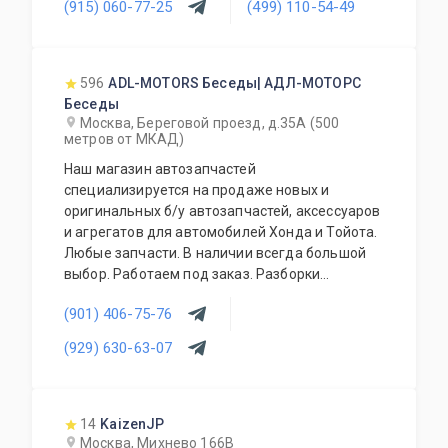
(915) 060-77-25
(499) 110-54-49
596
ADL-MOTORS Беседы| АДЛ-МОТОРС
Беседы
Москва, Береговой проезд, д.35А (500
метров от МКАД)
Наш магазин автозапчастей
специализируется на продаже новых и
оригинальных б/у автозапчастей, аксессуаров
и агрегатов для автомобилей Хонда и Тойота.
Любые запчасти. В наличии всегда большой
выбор. Работаем под заказ. Разборки
автомобилей Honda, Toyota. Предусмотрена
(901) 406-75-76
система скидок. Работа с региональными
клиентами. Ежедневный рабочий график.
(929) 630-63-07
14
KaizenJP
Москва, Михнево 166В