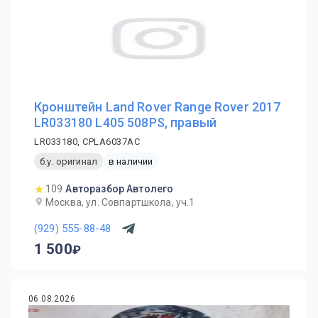
Кронштейн Land Rover Range Rover 2017
LR033180 L405 508PS, правый
LR033180, CPLA6037AC
б.у. оригинал
в наличии
109
Авторазбор Автолего
Москва, ул. Совпартшкола, уч.1
(929) 555-88-48
1 500
06.08.2026