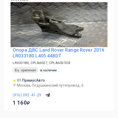
Опора ДВС Land Rover Range Rover 2016
LR033180 L405 448DT
LR033180, CPLA6037, CPLA6037DB
б.у. оригинал
в наличии
89
ПримусАвто
Москва, Подушкинский путепровод, 6
(916) 092-41-29
1 160