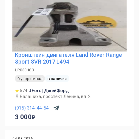
Кронштейн двигателя Land Rover Range
Sport SVR 2017 L494
LR033180
б.у. оригинал
в наличии
574
JFord| ДжейФорд
Балашиха, проспект Ленина, вл. 2
(915) 314-44-54
3 000
04.08.2026