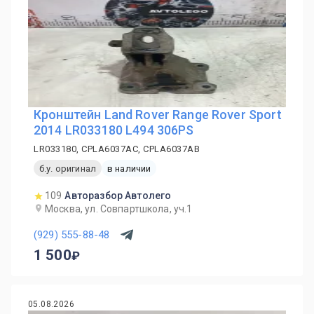
Кронштейн Land Rover Range Rover Sport
2014 LR033180 L494 306PS
LR033180, CPLA6037AC, CPLA6037AB
б.у. оригинал
в наличии
109
Авторазбор Автолего
Москва, ул. Совпартшкола, уч.1
(929) 555-88-48
1 500
05.08.2026