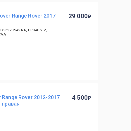
ver Range Rover 2017
29 000
 CK5223942AA, LR040532,
7AA
 Range Rover 2012-2017
4 500
я правая