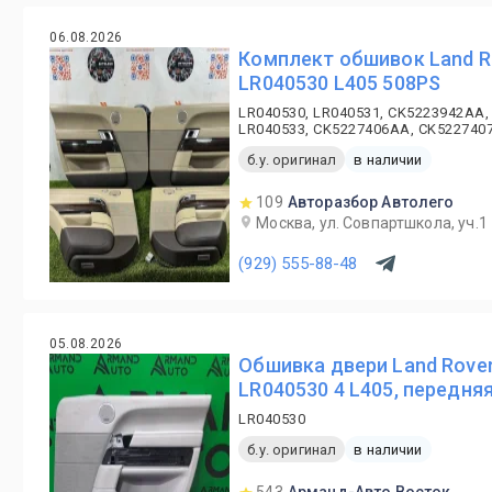
06.08.2026
Комплект обшивок Land Ro
LR040530 L405 508PS
LR040530, LR040531, CK5223942AA,
LR040533, CK5227406AA, CK522740
б.у. оригинал
в наличии
109
Авторазбор Автолего
Москва, ул. Совпартшкола, уч.1
(929) 555-88-48
05.08.2026
Обшивка двери Land Rover
LR040530 4 L405, передня
LR040530
б.у. оригинал
в наличии