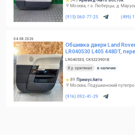
543
Арманд-Авто Восток
Москва, г.о. Люберцы, д. Маруси
(915) 060-77-25
(499) 
04.08.2026
Обшивка двери Land Rover
LR040530 L405 448DT, пер
LR040530, CK5223901B
б.у. оригинал
в наличии
89
ПримусАвто
Москва, Подушкинский путепро
(916) 092-41-29