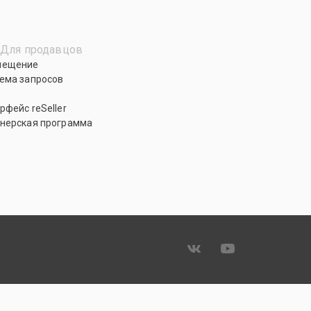
Для продавцов
мещение
ема запросов
рфейс reSeller
нерская программа