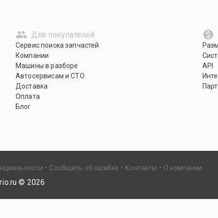
Для покупателей
Сервис поиска запчастей
Раз
Компании
Сист
Машины в разборе
API
Автосервисам и СТО
Инте
Доставка
Парт
Оплата
Блог
енциальности
Сообщить об ошибке
Контакты
О компании
io.ru ©
2026