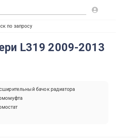
ск по запросу
ери L319 2009-2013
сширительный бачок радиатора
рмомуфта
рмостат