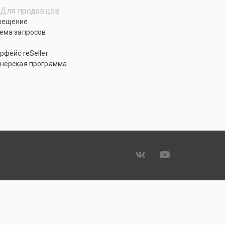
Для продавцов
мещение
ема запросов
рфейс reSeller
нерская программа