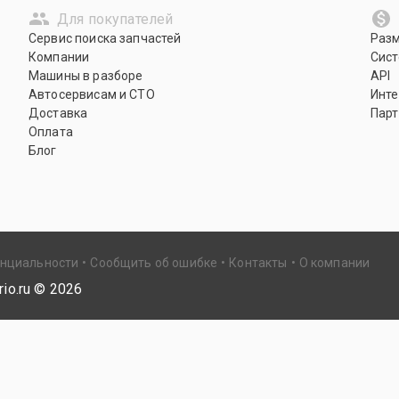
Для покупателей
Сервис поиска запчастей
Раз
Компании
Сист
Машины в разборе
API
Автосервисам и СТО
Инте
Доставка
Парт
Оплата
Блог
енциальности
Сообщить об ошибке
Контакты
О компании
io.ru ©
2026