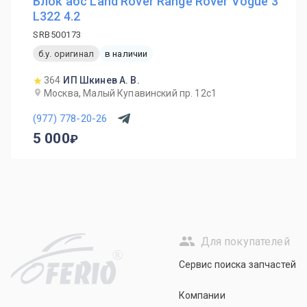
Блок абс Land Rover Range Rover Vogue 3
L322 4.2
SRB500173
б.у. оригинал
в наличии
364
ИП Шкинев А. В.
Москва, Малый Купавинский пр. 12с1
(977) 778-20-26
5 000
Для покупателей
R
Сервис поиска запчастей
Компании