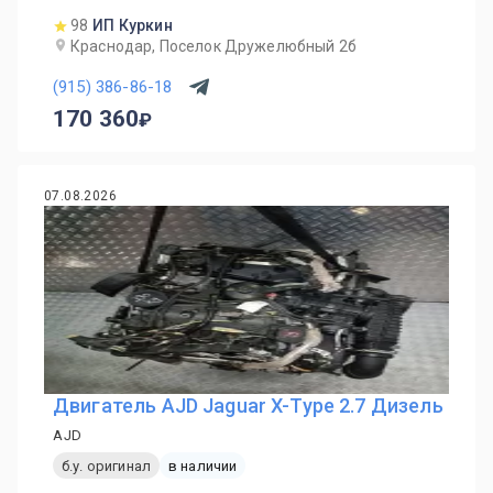
98
ИП Куркин
Краснодар, Поселок Дружелюбный 2б
(915) 386-86-18
170 360
07.08.2026
Двигатель AJD Jaguar X-Type 2.7 Дизель
AJD
б.у. оригинал
в наличии