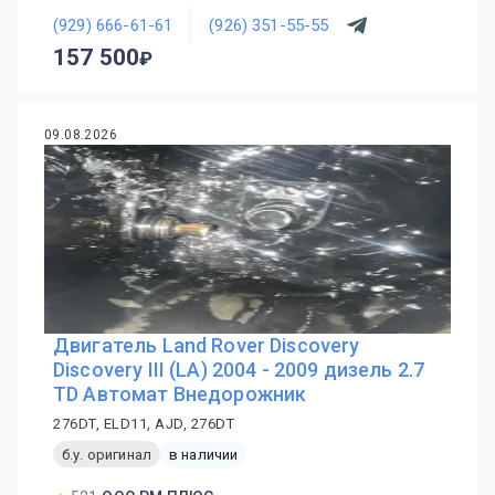
(929) 666-61-61
(926) 351-55-55
157 500
09.08.2026
Двигатель Land Rover Discovery
Discovery III (LA) 2004 - 2009 дизель 2.7
TD Автомат Внедорожник
276DT, ELD11, AJD, 276DT
б.у. оригинал
в наличии