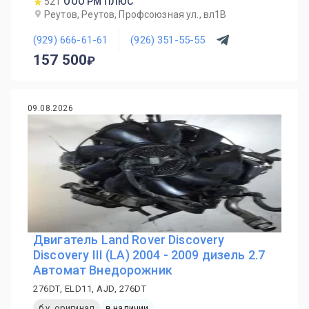
521
ООО РМ ПЛЮС
Реутов, Реутов, Профсоюзная ул., вл1В
(929) 666-61-61
(926) 351-55-55
157 500
09.08.2026
Двигатель Land Rover Discovery
Discovery III (LA) 2004 - 2009 дизель 2.7
Автомат Внедорожник
276DT, ELD11, AJD, 276DT
б.у. оригинал
в наличии