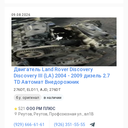
09.08.2026
Двигатель Land Rover Discovery
Discovery III (LA) 2004 - 2009 дизель 2.7
TD Автомат Внедорожник
276DT, ELD11, AJD, 276DT
б.у. оригинал
в наличии
521
ООО РМ ПЛЮС
Реутов, Реутов, Профсоюзная ул., вл1В
(929) 666-61-61
(926) 351-55-55