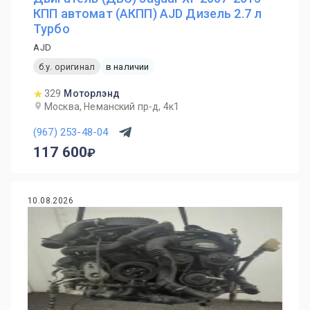
КПП автомат (АКПП) AJD Дизель 2.7 л
Турбо
AJD
б.у. оригинал
в наличии
329
Моторлэнд
Москва, Неманский пр-д, 4к1
(967) 253-48-04
117 600
10.08.2026