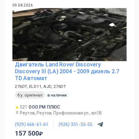
09.08.2026
Двигатель Land Rover Discovery
Discovery III (LA) 2004 - 2009 дизель 2.7
TD Автомат
276DT, ELD11, AJD, 276DT
б.у. оригинал
в наличии
521
ООО РМ ПЛЮС
Реутов, Реутов, Профсоюзная ул., вл1В
(929) 666-61-61
(926) 351-55-55
157 500