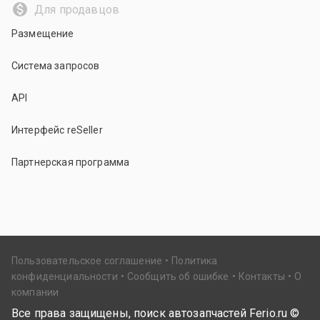
Для продавцов
Размещение
Система запросов
API
Интерфейс reSeller
Партнерская программа
Пользовательское соглашение
Политика
конфиденциальности
Сообщить об ошибке
Контакты
О
компании
Все права защищены, поиск автозапчастей Ferio.ru ©