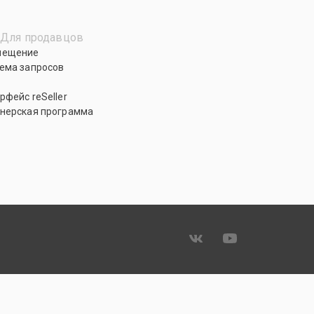
Для продавцов
мещение
ема запросов
рфейс reSeller
нерская программа