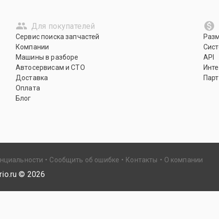
Для покупателей
Сервис поиска запчастей
Раз
Компании
Сист
Машины в разборе
API
Автосервисам и СТО
Инте
Доставка
Парт
Оплата
Блог
енциальности
Сообщить об ошибке
Контакты
О компании
io.ru ©
2026