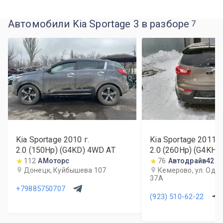
Автомобили Kia Sportage 3 в разборе
7
Kia Sportage
2010
г.
Kia Sportage
2011
г
2.0 (150Hp) (G4KD) 4WD AT
2.0 (260Hp) (G4KH)
112
АМоторс
76
Автодрайв42
Донецк, Куйбышева 107
Кемерово, ул. Одн
37А
+79885750707
(923) 510-62-22