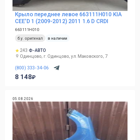
Крыло переднее левое 663111H010 KIA
CEE'D 1 (2009-2012) 2011 1.6 D CRDI
663111H010
б.у. оригинал
в наличии
243
Ф-АВТО
Одинцово, г. Одинцово, ул. Маковского, 7
(800) 333-34-06
8 148
05.08.2026