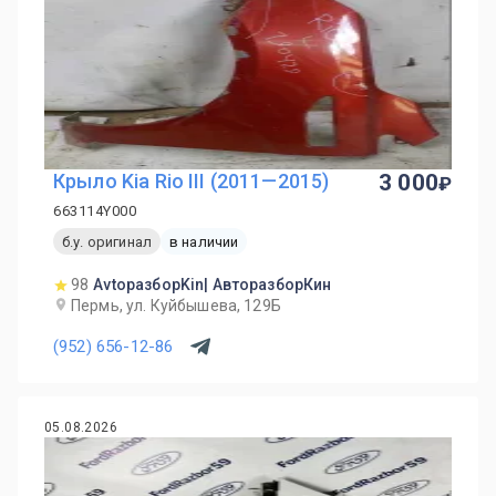
Крыло Kia Rio III (2011—2015)
3 000
663114Y000
б.у. оригинал
в наличии
98
AvtoразборKin| АвторазборКин
Пермь, ул. Куйбышева, 129Б
(952) 656-12-86
05.08.2026