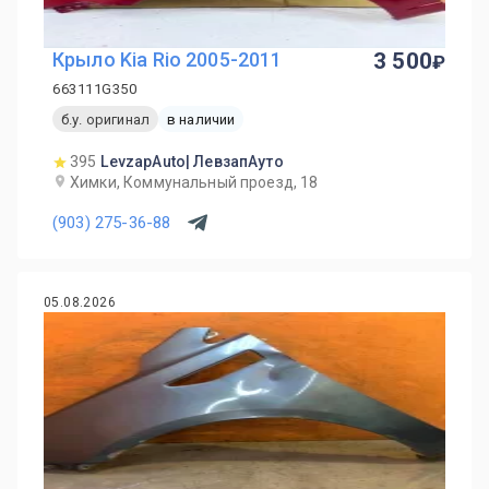
Крыло Kia Rio 2005-2011
3 500
663111G350
б.у. оригинал
в наличии
395
LevzapAuto| ЛевзапАуто
Химки, Коммунальный проезд, 18
(903) 275-36-88
05.08.2026