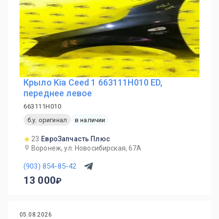
Крыло Kia Ceed 1 663111H010 ED,
переднее левое
663111H010
б.у. оригинал
в наличии
23
ЕвроЗапчасть Плюс
Воронеж, ул. Новосибирская, 67А
(903) 854-85-42
13 000
05.08.2026