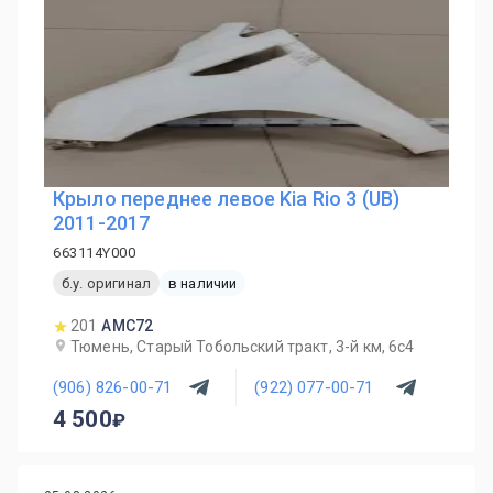
Крыло переднее левое Kia Rio 3 (UB)
2011-2017
663114Y000
б.у. оригинал
в наличии
201
AMC72
Тюмень, Старый Тобольский тракт, 3-й км, 6с4
(906) 826-00-71
(922) 077-00-71
4 500