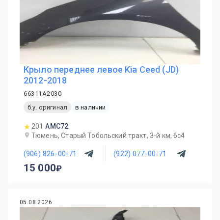
Крыло переднее левое Kia Ceed (JD)
2012-2018
66311A2030
б.у. оригинал
в наличии
201
AMC72
Тюмень, Старый Тобольский тракт, 3-й км, 6с4
(906) 826-00-71
(922) 077-00-71
15 000
05.08.2026