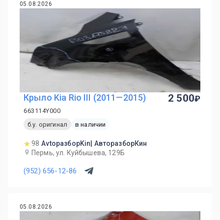
05.08.2026
Крыло Kia Rio III (2011—2015)
2 500
663114Y000
б.у. оригинал
в наличии
98
AvtoразборKin| АвторазборКин
Пермь, ул. Куйбышева, 129Б
(952) 656-12-86
05.08.2026