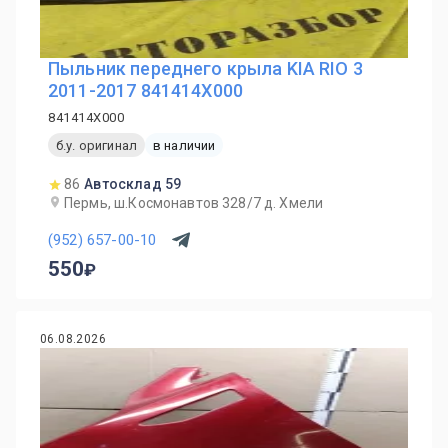
Пыльник переднего крыла KIA RIO 3
2011-2017 841414X000
841414X000
б.у. оригинал
в наличии
86
Автосклад 59
Пермь, ш.Космонавтов 328/7 д. Хмели
(952) 657-00-10
550
06.08.2026