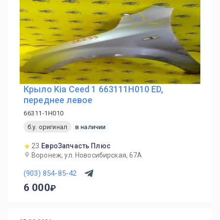
Крыло Kia Ceed 1 663111H010 ED,
переднее левое
66311-1H010
б.у. оригинал
в наличии
23
ЕвроЗапчасть Плюс
Воронеж, ул. Новосибирская, 67А
(903) 854-85-42
6 000