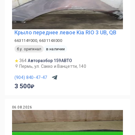
Крыло переднее левое Kia RIO 3 UB, QB
663114Y000, 663114X000
б.у. оригинал
в наличии
364
Авторазбор 159АВТО
Пермь, ул. Сакко и Ванцетти, 140
(904) 840-47-47
3 500
06.08.2026