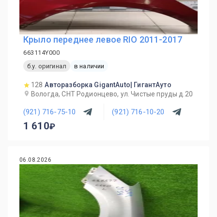
Крыло переднее левое RIO 2011-2017
663114Y000
б.у. оригинал
в наличии
128
Авторазборка GigantAuto| ГигантАуто
Вологда, СНТ Родионцево, ул. Чистые пруды д.20
(921) 716-75-10
(921) 716-10-20
1 610
06.08.2026