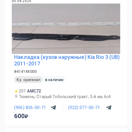
05.08.2026
Накладка (кузов наружные) Kia Rio 3 (UB)
2011-2017
841414X000
б.у. оригинал
в наличии
201
AMC72
Тюмень, Старый Тобольский тракт, 3-й км, 6с4
(906) 826-00-71
(922) 077-00-71
600