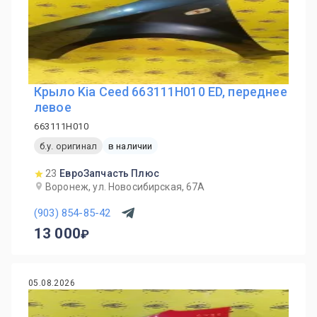
Крыло Kia Ceed 663111H010 ED, переднее
левое
663111H010
б.у. оригинал
в наличии
23
ЕвроЗапчасть Плюс
Воронеж, ул. Новосибирская, 67А
(903) 854-85-42
13 000
05.08.2026