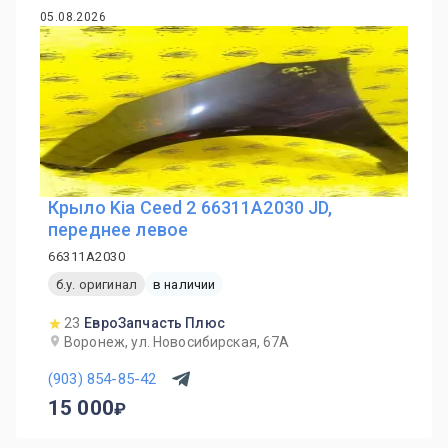
05.08.2026
Крыло Kia Ceed 2 66311A2030 JD,
переднее левое
66311A2030
б.у. оригинал
в наличии
23
ЕвроЗапчасть Плюс
Воронеж, ул. Новосибирская, 67А
(903) 854-85-42
15 000