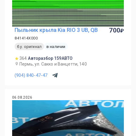
Пыльник крыла Kia RIO 3 UB, QB
700
841414X000
б.у. оригинал
в наличии
364
Авторазбор 159АВТО
Пермь, ул. Сакко и Ванцетти, 140
(904) 840-47-47
06.08.2026