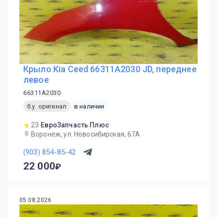
Крыло Kia Ceed 66311A2030 JD, переднее
левое
66311A2030
б.у. оригинал
в наличии
23
ЕвроЗапчасть Плюс
Воронеж, ул. Новосибирская, 67А
(903) 854-85-42
22 000
05.08.2026