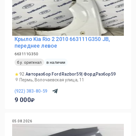
Крыло Kia Rio 2 2010 663111G350 JB,
переднее левое
663111G350
б.у. оригинал
в наличии
92
Авторазбор FordRazbor59| ФордРазбор59
Пермь, Волочаевская улица, 11
(922) 383-80-59
9 000
05.08.2026