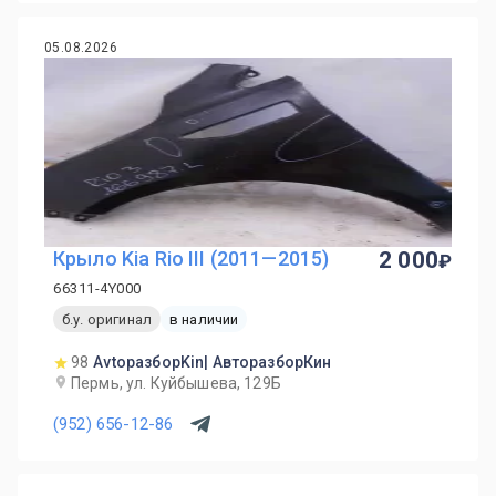
05.08.2026
Крыло Kia Rio III (2011—2015)
2 000
66311-4Y000
б.у. оригинал
в наличии
98
AvtoразборKin| АвторазборКин
Пермь, ул. Куйбышева, 129Б
(952) 656-12-86