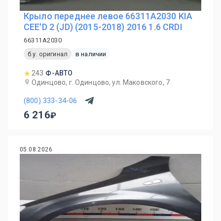
Крыло переднее левое 66311A2030 KIA
CEE'D 2 (JD) (2015-2018) 2016 1.6 CRDI
66311A2030
б.у. оригинал
в наличии
243
Ф-АВТО
Одинцово, г. Одинцово, ул. Маковского, 7
(800) 333-34-06
6 216
05.08.2026