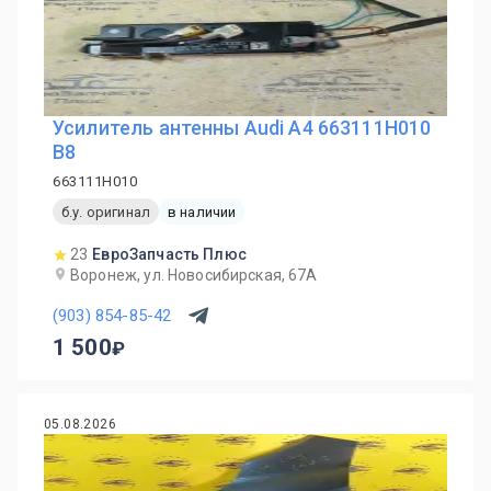
Усилитель антенны Audi A4 663111H010
B8
663111H010
б.у. оригинал
в наличии
23
ЕвроЗапчасть Плюс
Воронеж, ул. Новосибирская, 67А
(903) 854-85-42
1 500
05.08.2026