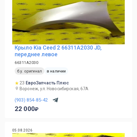
Крыло Kia Ceed 2 66311A2030 JD,
переднее левое
66311A2030
б.у. оригинал
в наличии
23
ЕвроЗапчасть Плюс
Воронеж, ул. Новосибирская, 67А
(903) 854-85-42
22 000
05.08.2026