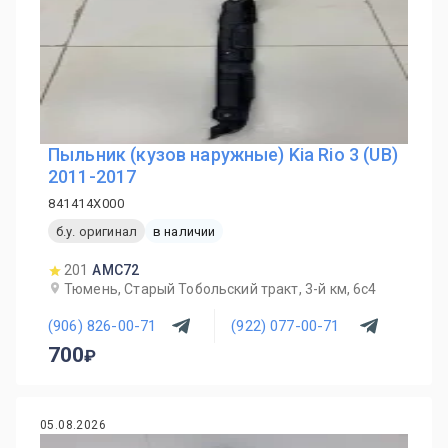
Пыльник (кузов наружные) Kia Rio 3 (UB)
2011-2017
841414X000
б.у. оригинал
в наличии
201
AMC72
Тюмень, Старый Тобольский тракт, 3-й км, 6с4
(906) 826-00-71
(922) 077-00-71
700
05.08.2026