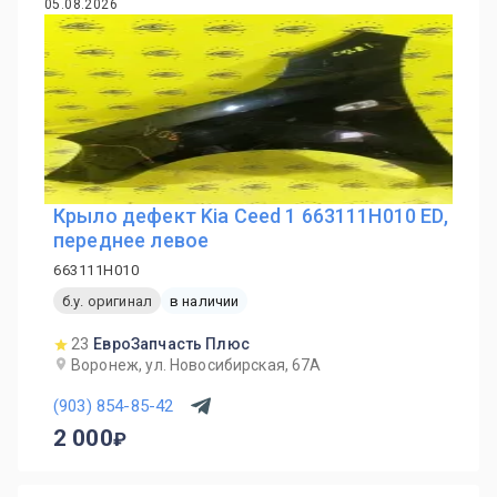
05.08.2026
Крыло дефект Kia Ceed 1 663111H010 ED,
переднее левое
663111H010
б.у. оригинал
в наличии
23
ЕвроЗапчасть Плюс
Воронеж, ул. Новосибирская, 67А
(903) 854-85-42
2 000