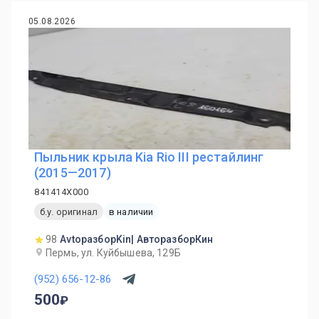
05.08.2026
Пыльник крыла Kia Rio III рестайлинг
(2015—2017)
841414X000
б.у. оригинал
в наличии
98
AvtoразборKin| АвторазборКин
Пермь, ул. Куйбышева, 129Б
(952) 656-12-86
500