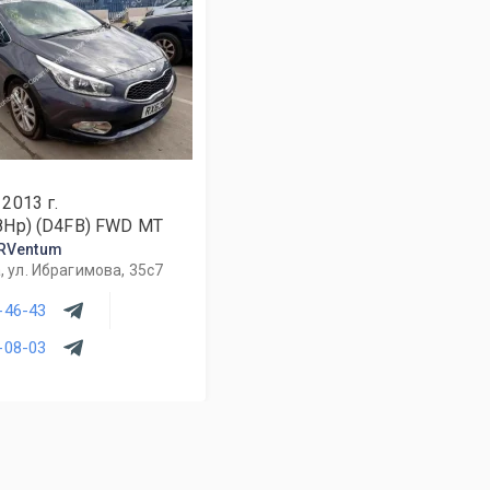
2013
г.
28Hp) (D4FB) FWD MT
RVentum
 ул. Ибрагимова, 35с7
-46-43
-08-03