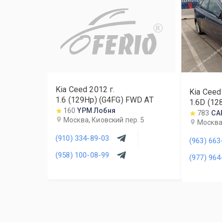
R
Kia Ceed
2012
г.
Kia Ceed
1.6 (129Hp) (G4FG) FWD AT
1.6D (1
160
YPM Лобня
783
CA
Москва, Киовский пер. 5
Москва,
(910) 334-89-03
(963) 663
(958) 100-08-99
(977) 964