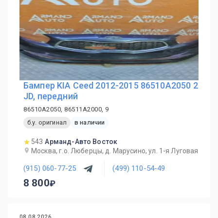
Бампер KIA Ceed 2012-2015 86510A2050 2
JD, передний
86510A2050, 86511A2000, 9
б.у. оригинал
в наличии
543
Арманд-Авто Восток
Москва, г.о. Люберцы, д. Марусино, ул. 1-я Луговая
(915) 060-77-25
(499) 110-54-49
8 800
08.08.2026