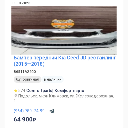
08.08.2026
Бампер передний Kia Ceed JD рестайлинг
(2015—2018)
86511A2600
б.у. оригинал
в наличии
574
Comfortparts| Комфортпартс
Подольск, мкрн Климовск, ул. Железнодорожная,
1
(964) 789-74-99
64 900