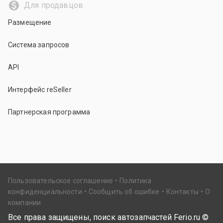
Для продавцов
Размещение
Система запросов
API
Интерфейс reSeller
Партнерская программа
Пользовательское соглашение
Политика
конфиденциальности
Сообщить об ошибке
Контакты
О
компании
Все права защищены, поиск автозапчастей Ferio.ru ©