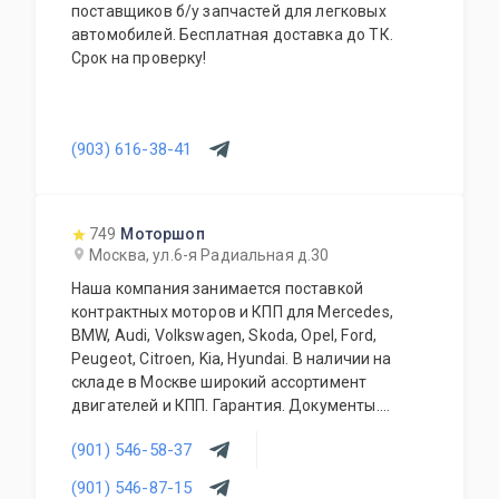
поставщиков б/у запчастей для легковых
автомобилей. Бесплатная доставка до ТК.
Срок на проверку!
(903) 616-38-41
749
Моторшоп
Москва, ул.6-я Радиальная д.30
Наша компания занимается поставкой
контрактных моторов и КПП для Mercedes,
BMW, Audi, Volkswagen, Skoda, Opel, Ford,
Peugeot, Citroen, Kia, Hyundai. В наличии на
складе в Москве широкий ассортимент
двигателей и КПП. Гарантия. Документы.
Конкурентные цены. Работаем с оптовиками и
(901) 546-58-37
регионами. Контрактные запчасти (кузовные
элементы, трансмиссия, ходовая часть,
(901) 546-87-15