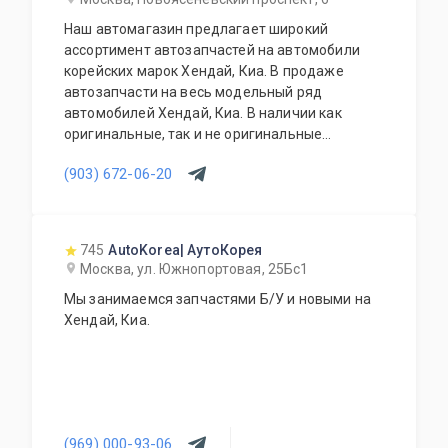
Наш автомагазин предлагает широкий
ассортимент автозапчастей на автомобили
корейских марок Хендай, Киа. В продаже
автозапчасти на весь модельный ряд
автомобилей Хендай, Киа. В наличии как
оригинальные, так и не оригинальные
автозапчасти. Возможно приобретение под
(903) 672-06-20
заказ. Гарантия качества на всю продукцию.
Грамотное обслуживание и доступные цены.
745
AutoKorea| АутоКорея
Москва, ул. Южнопортовая, 25Бс1
Мы занимаемся запчастями Б/У и новыми на
Хендай, Киа.
(969) 000-93-06