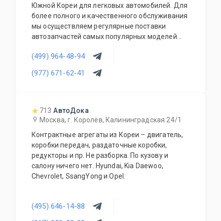
Южной Кореи для легковых автомобилей. Для
более полного и качественного обслуживания
мы осуществляем регулярные поставки
автозапчастей самых популярных моделей
корейских автомобилей. В наличии на складе
(499) 964-48-94
всегда присутствует большой выбор
автозапчастей, который постоянно
(977) 671-62-41
обновляется и пополняется.
713
АвтоДока
Москва, г. Королёв, Калининградская 24/1
Контрактные агрегаты из Кореи – двигатель,
коробки передач, раздаточные коробки,
редукторы и пр. Не разборка. По кузову и
салону ничего нет. Hyundai, Kia Daewoo,
Chevrolet, SsangYong и Opel.
(495) 646-14-88