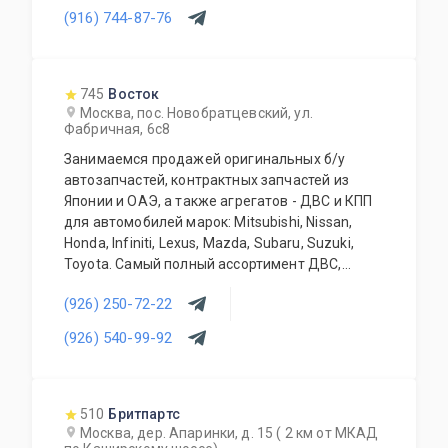
(916) 744-87-76
745
Восток
Москва, пос. Новобратцевский, ул.
Фабричная, 6с8
Занимаемся продажей оригинальных б/у
автозапчастей, контрактных запчастей из
Японии и ОАЭ, а также агрегатов - ДВС и КПП
для автомобилей марок: Mitsubishi, Nissan,
Honda, Infiniti, Lexus, Mazda, Subaru, Suzuki,
Toyota. Самый полный ассортимент ДВС,
АКПП, МКПП, кузовных запчастей, подвесок и
(926) 250-72-22
прочего. Предоставляется гарантия качества
на всю продукцию. Приемлемые цены и
(926) 540-99-92
система скидок для постоянных и оптовых
клиентов. Будем рады видеть Вас у себя
ежедневно!
510
Бритпартс
Москва, дер. Апаринки, д. 15 ( 2 км от МКАД