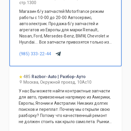
стр.1300
Магазин б/у запчастей Motorfrance режим
работы с 10-00 до 20-00 Автосервис,
автоэлектрик. Продажа б/у запчастей и
агрегатов из Европы для марки Renault,
Nissan, Ford, Mersedes-Benz, BMW, Chevrolet и
Hyundai.... Все запчасти привозятся только из
Европы. Участник программы FerioPremium!
(985) 333-22-44
485
Razbor-Auto | Разбор-Ауто
Москва, Окружной проезд, 10Ас10
У нас Вы можете найти контрактные запчасти
для авто, привезенные напрямую из Америки,
Европы, Японии и Австралии. Никаких долгих
поисков и переплат. Почему мы открыли свою
разборку? Потому что качественный ремонт
не должен стоить как крыло самолета. Рынки
США, Европы, Японии и Австралии полны