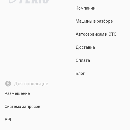
Elantra, элантра, porter, портер, h-1, старекс,
Компании
starex, терракан, terracan, sonata, соната, nf
Машины в разборе
Автосервисам и СТО
Доставка
Оплата
Блог
Для продавцов
Размещение
Система запросов
API