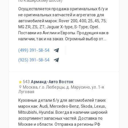
по Каширскому шоссе)
Осуществляется продажа оригинальных б/у и
не оригинальных запчастей и агрегатов для
автомобилей марок: Rover 200, 400, 25, 45, 75;
MG ZR, ZS, ZT; Jaguar X-type, S-Type; Opel.
Поставки из Англии и Европы. Продукция как в
наличии, так и на заказ. Огромный выбор от
ДВС, МКПП, АКПП до кузовных запчастей и
(499) 391-58-54
деталей по салону. Гарантия качества на
ассортимент. Работа с региональными
(925) 391-58-54
клиентами.
543
Арманд-Авто Восток
Москва, г.о. Люберцы, д. Марусино, ул. 1-я
Луговая
Кузовные детали б/у для автомобилей таких
марок как: Audi, Mercedes-Benz, Skoda, Lexus,
Mitsubishi, Hyundai. Всегда в наличии широкий
ассортимент запасных частей. Доставка по
Москве и области. Отправка а регионы РФ