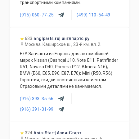
транспортными компаниями.
(915) 060-77-25
(499) 110-54-49
633
anglparts.ru| англпартс.ру
Москва, Каширское ш., 23-й км, вл. 2.
Б/У Запчасти из Европы для автомобилей
марок Nissan (Qashqai J10, Note E11, Pathfinder
R51, Navara D40, Primera P12, Almera N16);
BMW (E60, E65, E90, E87, E70); Mini (R50, R56)
Гарантия, скидки постоянными клиентам.
Страховыми деталями не занимаемся.
(916) 393-35-66
(916) 391-31-99
324
Asia-Start| Азия-Старт
Москва, Новоясеневский проспект, 6