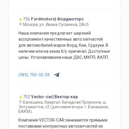
тормозная система, электрика, оптика,
салоны).Есть свой сервис и разборка.
756
Fordmotors| Фордмоторс
Москва, ул. Ивана Сусанина, 2Ас5
Наша компания предлагает широкий
ассортимент качественных авто запчастей
для автомобилей марок Форд, Киа, Судзуки. В
наличии или на заказ б/у оригинал. Доступные
цены. Устанавливаем наши ДВС, МКПП, АКПП.
(985) 793-92-39
752
Vector-car| Вектор-кар
Балашиха, Квартал Западная Промзона, ш.
Энтузиастов, с2 (для навигатора: г. Балашиха,
БАКМ).
Компания VECTOR-CAR занимается прямыми
поставками контрактных автозапчастей из