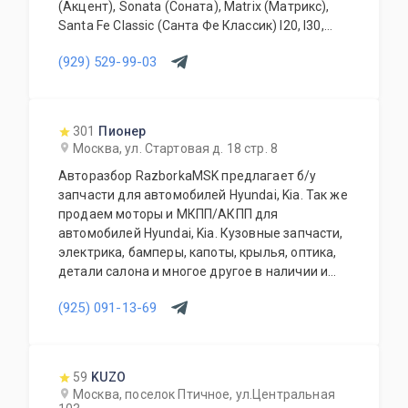
(Акцент), Sonata (Соната), Matrix (Матрикс),
Santa Fe Classic (Санта Фе Классик) I20, I30,
IX35, IX55 Rio (Рио) Ceed (сид) Sportage
(929) 529-99-03
(спортаж 3) Soul (сол) Sorento
(соренто)Picanto (пиканто) Cerato
(серато)крыло, дверь задняя, бампер,
усилитель, радиатор, балка, подрамник, фара,
301
Пионер
фонарь, капот, решетка, передняя панель,
Москва, ул. Стартовая д. 18 стр. 8
крышка багажника, рычаг, зеркало, абсорбер,
Авторазбор RazborkaMSK предлагает б/у
телевизор, задняя панель переднее заднее
запчасти для автомобилей Hyundai, Kia. Так же
крыло, резонатор, коллектор, порог , стойка ,
продаем моторы и МКПП/АКПП для
лонжерон, обшивка потолка, обшивка дверей ,
автомобилей Hyundai, Kia. Кузовные запчасти,
кронштейн бампера, жабо, Отправка в регион
электрика, бамперы, капоты, крылья, оптика,
по всей России, Авторазбор киа хендай!Киа
детали салона и многое другое в наличии и
хендэй, запчасти все модели, Киа хендэ,
под заказ. Индивидуальный подход! Поможем
Разбор автомобилей Hyundai Kia (хундай
(925) 091-13-69
с выбором деталей, окажем
хендай киа ) , Tucson (Туксон), Santa Fe New
профессиональную помощь,
(Санта фе Нью), Elantra (Елантра), Solaris
проконсультируем по всем вопросам!
(Солярис), Starex (старекс) Matrix (Матрикс),
Santa Fe Classic (Санта Фе Классик) I20, I30,
59
KUZO
IX35, Rio 2, 3, 4 (Рио) Ceed (сид) Sportage 2,
Москва, поселок Птичное, ул.Центральная