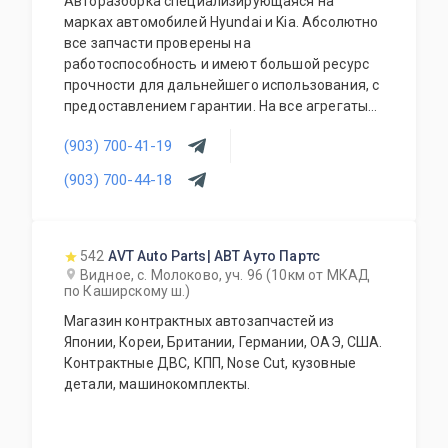
Авторазборка специализирующаяся на
марках автомобилей Hyundai и Kia. Абсолютно
все запчасти проверены на
работоспособность и имеют большой ресурс
прочности для дальнейшего использования, с
предоставлением гарантии. На все агрегаты
предоставляется гарантия на проверку и
(903) 700-41-19
установку. Наши специалисты имеют большой
и много-профильный опыт работы в данной
(903) 700-44-18
деятельности. Мы всегда готовы Вас
проконсультировать и грамотно подобрать
нужную Вам запчасть (агрегат) по
оптимальному для Вас бюджету.
542
AVT Auto Parts| АВТ Ауто Партс
Видное, с. Молоково, уч. 96 (10км от МКАД
по Каширскому ш.)
Магазин контрактных автозапчастей из
Японии, Кореи, Британии, Германии, ОАЭ, США.
Контрактные ДВС, КПП, Nose Cut, кузовные
детали, машинокомплекты.