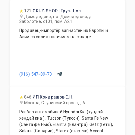
121
GRUZ-SHOP | Груз-Шоп
Домодедово, г.о. Домодедово, д.
Заболотье, с101, пом. А21
Продавец-импортёр запчастей из Европы и
Азии со своим наличием на складе.
(916) 547-89-73
846
ИП Кондрашов Е.Н.
Москва, Ступинский проезд, 6
Разбор автомобилей Hyundai Kia (хундай
хендай киа ) , Tucson (Туксон), Santa Fe New
(Санта фе Нью), Elantra (Елантра), Getz (Гетц),
Solaris (Солярис), Starex (старекс) Accent