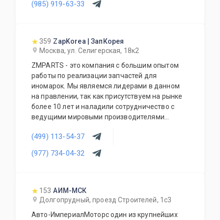
(985) 919-63-33
отличных доноров с живыми узлами. Мы
отбираем лучшее, чтобы вы могли починить
авто с умом, а не переплачивать за новый
оригинал у дилера.
359
ZapKorea | ЗапКорея
Москва, ул. Селигерская, 18к2
ZMPARTS - это компания с большим опытом
работы по реализации запчастей для
иномарок. Мы являемся лидерами в данном
на правлении, так как присутствуем на рынке
более 10 лет и наладили сотрудничество с
ведущими мировыми производителями
деталей. Все поставки осуществляются
(499) 113-54-37
напрямую, минуя посредников, что
гарантирует самые доступные цены на все
(977) 734-04-32
запчасти, независимо от их происхождения.
153
АИМ-МСК
Долгопрудный, проезд Строителей, 1с3
Авто-ИмпериалМоторс один из крупнейших