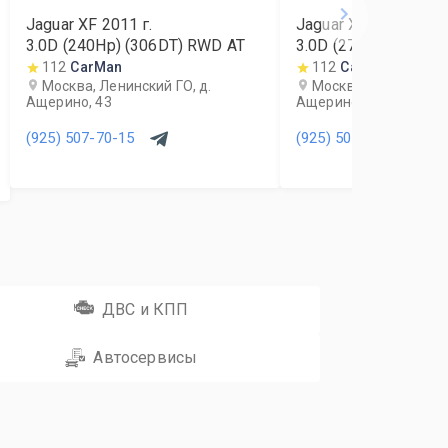
Jaguar XF
2011
г.
Jaguar XF
2014
г.
3.0D (240Hp) (306DT) RWD AT
3.0D (275Hp) (306D
112
CarMan
112
CarMan
Москва, Ленинский ГО, д.
Москва, Ленинский Г
Ащерино, 43
Ащерино, 43
(925) 507-70-15
(925) 507-70-15
ДВС и КПП
Автосервисы