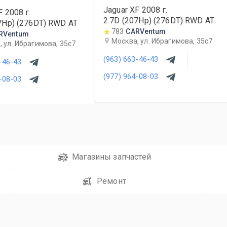
Jaguar XF
2008
г.
F
2008
г.
2.7D (207Hp) (276DT) RWD AT
7Hp) (276DT) RWD AT
783
CARVentum
RVentum
Москва, ул. Ибрагимова, 35с7
 ул. Ибрагимова, 35с7
(963) 663-46-43
-46-43
(977) 964-08-03
-08-03
Магазины запчастей
Ремонт