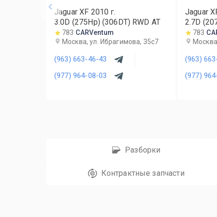
Jaguar XF
2010
г.
Jaguar X
3.0D (275Hp) (306DT) RWD AT
2.7D (20
783
CARVentum
783
CA
Москва, ул. Ибрагимова, 35с7
Москва,
(963) 663-46-43
(963) 663
(977) 964-08-03
(977) 964
Разборки
Контрактные запчасти