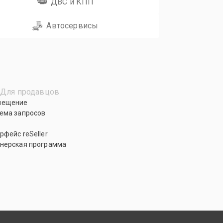
ДВС и КПП
Автосервисы
Для продавцов
мещение
ема запросов
рфейс reSeller
нерская программа