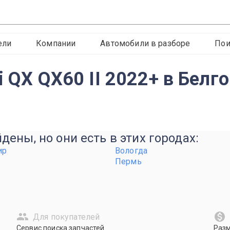
ели
Компании
Автомобили в разборе
Пои
i QX QX60 II 2022+ в Белг
ены, но они есть в этих городах:
ир
Вологда
Пермь
Для покупателей
Сервис поиска запчастей
Раз