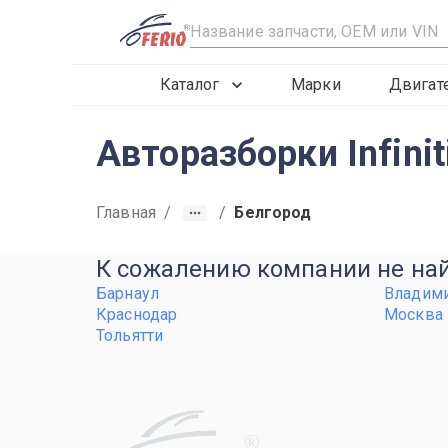
R
Каталог
Марки
Двигат
Авторазборки Infinit
Главная
/
/
Белгород
К сожалению компании не найд
Барнаул
Владим
Краснодар
Москва
Тольятти
R