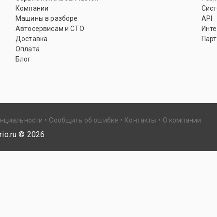
Компании
Сист
Машины в разборе
API
Автосервисам и СТО
Инте
Доставка
Парт
Оплата
Блог
енциальности
Сообщить об ошибке
Контакты
О компании
io.ru ©
2026