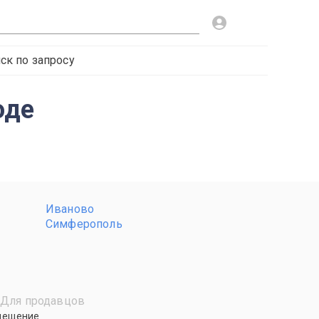
ск по запросу
оде
Иваново
Симферополь
Для продавцов
мещение