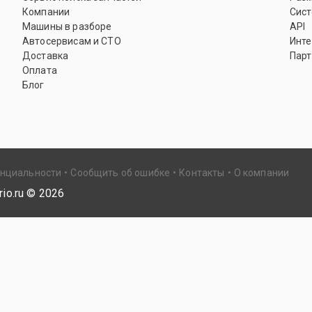
Компании
Сист
Машины в разборе
API
Автосервисам и СТО
Инте
Доставка
Парт
Оплата
Блог
енциальности
Сообщить об ошибке
Контакты
О компании
io.ru ©
2026