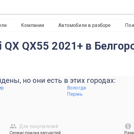
ели
Компании
Автомобили в разборе
Пои
ti QX QX55 2021+ в Белгор
ены, но они есть в этих городах:
ир
Вологда
Пермь
Для покупателей
Сервис поиска запчастей
Раз