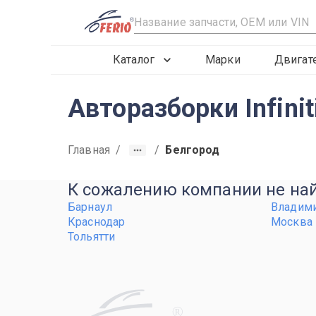
R
Каталог
Марки
Двигат
Авторазборки Infini
Главная
/
/
Белгород
К сожалению компании не найд
Барнаул
Владим
Краснодар
Москва
Тольятти
R