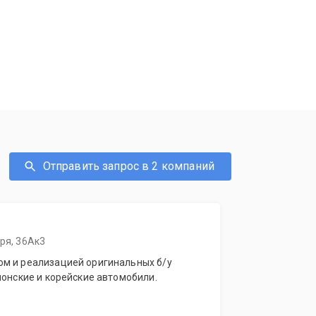
Отправить запрос в 2 компаний
бря, 36Ак3
м и реализацией оригинальных б/у
понские и корейские автомобили.