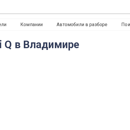
ели
Компании
Автомобили в разборе
Пои
ti Q в Владимире