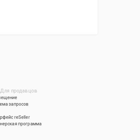
Для продавцов
мещение
ема запросов
рфейс reSeller
нерская программа