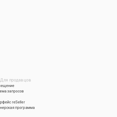
Для продавцов
мещение
ема запросов
рфейс reSeller
нерская программа