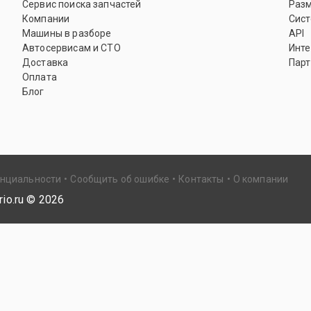
Сервис поиска запчастей
Раз
Компании
Сист
Машины в разборе
API
Автосервисам и СТО
Инте
Доставка
Парт
Оплата
Блог
енциальности
Сообщить об ошибке
Контакты
О компании
io.ru ©
2026