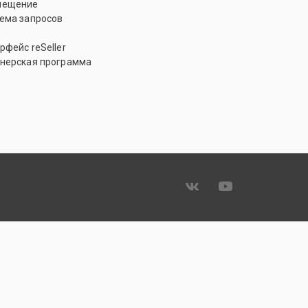
мещение
ема запросов
рфейс reSeller
нерская программа