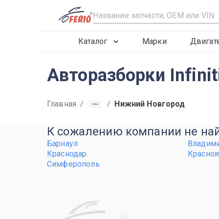
R
Каталог
Марки
Двигат
Авторазборки Infini
Главная
/
/
Нижний Новгород
К сожалению компании не найд
Барнаул
Владим
Краснодар
Красноя
Симферополь
R