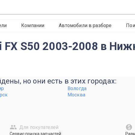
ели
Компании
Автомобили в разборе
Пои
ti FX S50 2003-2008 в Ни
ены, но они есть в этих городах:
ир
Вологда
рск
Москва
Для покупателей
Сервис поиска запчастей
Раз