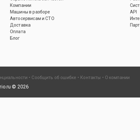
Компании
Сист
Машины в разборе
API
Автосервисам и СТО
Инте
Доставка
Парт
Оплата
Блог
енциальности
Сообщить об ошибке
Контакты
О компании
io.ru ©
2026